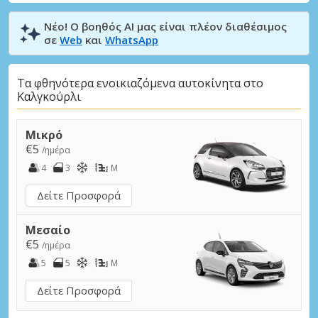
Νέο! Ο βοηθός AI μας είναι πλέον διαθέσιμος
σε
Web
και
WhatsApp
Τα φθηνότερα ενοικιαζόμενα αυτοκίνητα στο
Καλγκούρλι
Μικρό
€5
/ημέρα
4
3
M
Δείτε Προσφορά
Μεσαίο
€5
/ημέρα
5
5
M
Δείτε Προσφορά