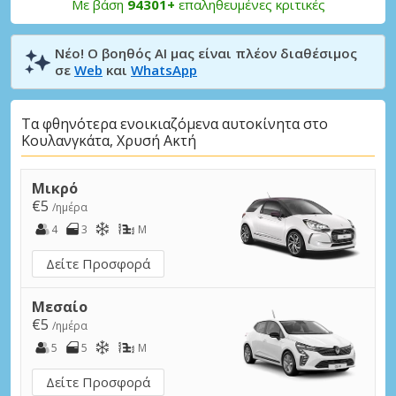
Με βάση
94301+
επαληθευμένες κριτικές
Νέο! Ο βοηθός AI μας είναι πλέον διαθέσιμος
σε
Web
και
WhatsApp
Τα φθηνότερα ενοικιαζόμενα αυτοκίνητα στο
Κουλανγκάτα, Χρυσή Ακτή
Μικρό
€5
/ημέρα
4
3
M
Δείτε Προσφορά
Μεσαίο
€5
/ημέρα
5
5
M
Δείτε Προσφορά