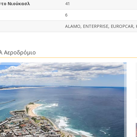
στο Νιούκασλ
41
6
ALAMO, ENTERPRISE, EUROPCAR,
σλ Αεροδρόμιο