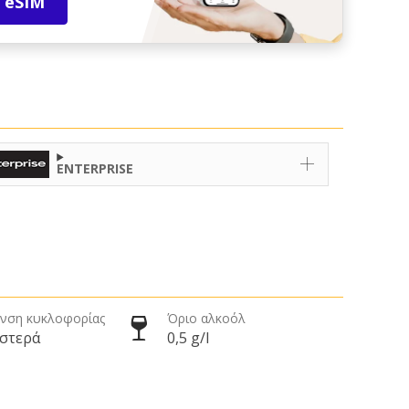
 eSIM
ENTERPRISE
νση κυκλοφορίας
Όριο αλκοόλ
ιστερά
0,5 g/l