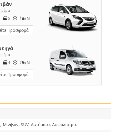
νιβάν
/ημέρα
5
M
είτε Προσφορά
ρτηγά
/ημέρα
4
M
είτε Προσφορά
, Μινιβάν, SUV, Αυτόματο, Ασφάλιστρο.