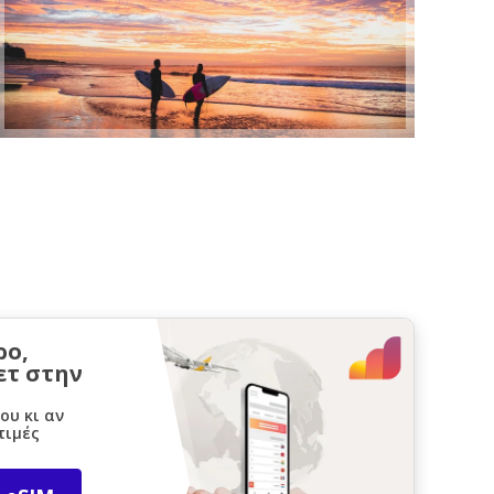
ρο,
ετ στην
ου κι αν
τιμές