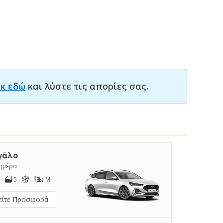
ικ εδώ
και λύστε τις απορίες σας.
γάλο
/ημέρα
5
M
είτε Προσφορά