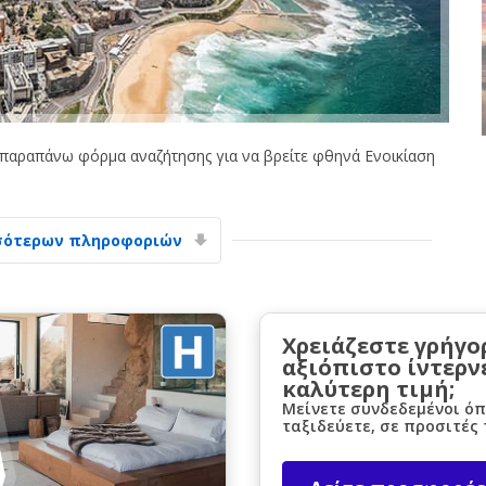
παραπάνω φόρμα αναζήτησης για να βρείτε φθηνά Ενοικίαση
Μεγάλες εξοικονομήσεις
Αποκτήστε πρόσβαση σε αποκλειστικές
προσφορές συνεργατών
σότερων πληροφοριών
Σύνδεση με eLink
Χρειάζεστε γρήγο
αξιόπιστο ίντερν
καλύτερη τιμή;
Μείνετε συνδεδεμένοι όπ
ταξιδεύετε, σε προσιτές 