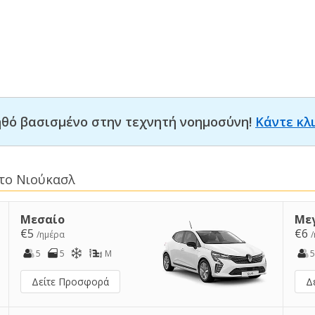
οηθό βασισμένο στην τεχνητή νοημοσύνη!
Κάντε κλ
στο Νιούκασλ
Μεσαίο
Με
€5
€6
/ημέρα
5
5
M
5
Δείτε Προσφορά
Δ