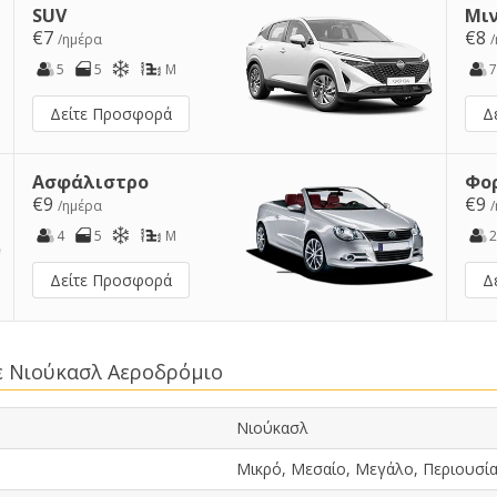
SUV
Μι
€7
€8
/ημέρα
5
5
M
7
Δείτε Προσφορά
Δ
Ασφάλιστρο
Φο
€9
€9
/ημέρα
4
5
M
2
Δείτε Προσφορά
Δ
ε Νιούκασλ Αεροδρόμιο
Νιούκασλ
Μικρό, Μεσαίο, Μεγάλο, Περιουσία