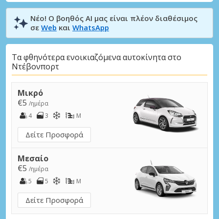
Νέο! Ο βοηθός AI μας είναι πλέον διαθέσιμος
σε
Web
και
WhatsApp
Τα φθηνότερα ενοικιαζόμενα αυτοκίνητα στο
Ντέβονπορτ
Μικρό
€5
/ημέρα
4
3
M
Δείτε Προσφορά
Μεσαίο
€5
/ημέρα
5
5
M
Δείτε Προσφορά