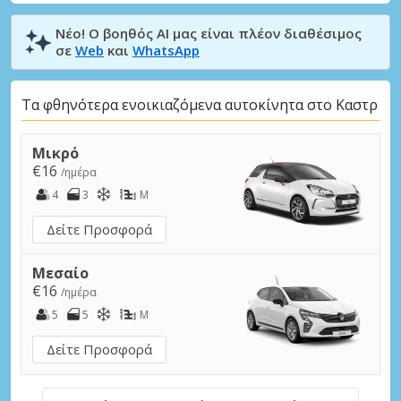
Νέο! Ο βοηθός AI μας είναι πλέον διαθέσιμος
σε
Web
και
WhatsApp
Τα φθηνότερα ενοικιαζόμενα αυτοκίνητα στο Καστρ
Μικρό
€16
/ημέρα
4
3
M
Δείτε Προσφορά
Μεσαίο
€16
/ημέρα
5
5
M
Δείτε Προσφορά