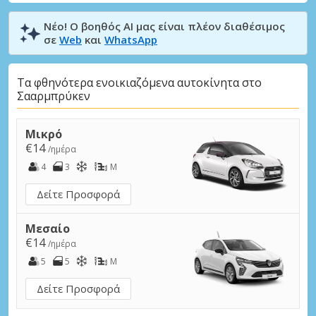
Νέο! Ο βοηθός AI μας είναι πλέον διαθέσιμος
σε
Web
και
WhatsApp
Τα φθηνότερα ενοικιαζόμενα αυτοκίνητα στο
Σααρμπρύκεν
Μικρό
€14
/ημέρα
4
3
M
Δείτε Προσφορά
Μεσαίο
€14
/ημέρα
5
5
M
Δείτε Προσφορά