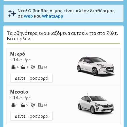
Νέο! Ο βοηθός AI μας είναι πλέον διαθέσιμος
σε
Web
και
WhatsApp
Τα φθηνότερα ενοικιαζόμενα αυτοκίνητα στο Ζύλτ,
Βέστερλαντ
Μικρό
€14
/ημέρα
4
3
M
Δείτε Προσφορά
Μεσαίο
€14
/ημέρα
5
5
M
Δείτε Προσφορά