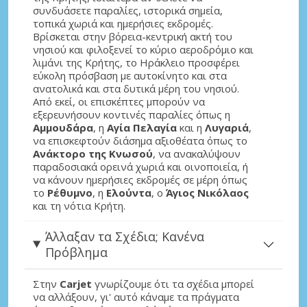
συνδυάσετε παραλίες, ιστορικά σημεία,
τοπικά χωριά και ημερήσιες εκδρομές.
Βρίσκεται στην βόρεια-κεντρική ακτή του
νησιού και φιλοξενεί το κύριο αεροδρόμιο και
λιμάνι της Κρήτης, το Ηράκλειο προσφέρει
εύκολη πρόσβαση με αυτοκίνητο και στα
ανατολικά και στα δυτικά μέρη του νησιού.
Από εκεί, οι επισκέπτες μπορούν να
εξερευνήσουν κοντινές παραλίες όπως η
Αμμουδάρα
, η
Αγία Πελαγία
και η
Λυγαριά
,
να επισκεφτούν διάσημα αξιοθέατα όπως το
Ανάκτορο της Κνωσού
, να ανακαλύψουν
παραδοσιακά ορεινά χωριά και οινοποιεία, ή
να κάνουν ημερήσιες εκδρομές σε μέρη όπως
το
Ρέθυμνο
, η
Ελούντα
, ο
Άγιος Νικόλαος
και τη νότια Κρήτη.
Άλλαξαν τα Σχέδια; Κανένα
Πρόβλημα
Στην
Carjet
γνωρίζουμε ότι τα σχέδια μπορεί
να αλλάξουν, γι' αυτό κάναμε τα πράγματα