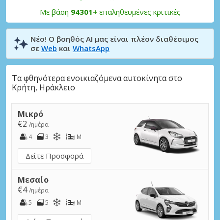
Με βάση
94301+
επαληθευμένες κριτικές
Νέο! Ο βοηθός AI μας είναι πλέον διαθέσιμος
σε
Web
και
WhatsApp
Τα φθηνότερα ενοικιαζόμενα αυτοκίνητα στο
Κρήτη, Ηράκλειο
Μικρό
€2
/ημέρα
4
3
M
Δείτε Προσφορά
Μεσαίο
€4
/ημέρα
5
5
M