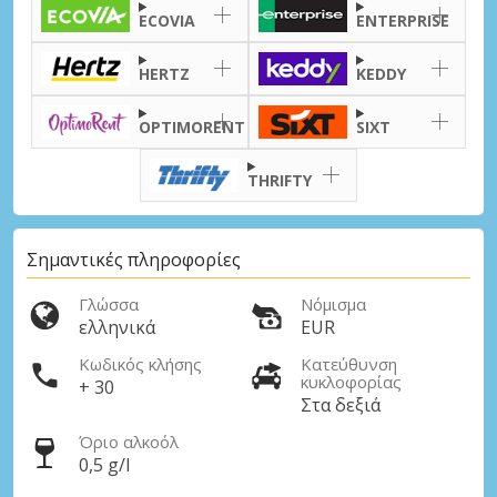
ECOVIA
ENTERPRISE
HERTZ
KEDDY
OPTIMORENT
SIXT
THRIFTY
Σημαντικές πληροφορίες
Γλώσσα
Νόμισμα
ελληνικά
EUR
Κωδικός κλήσης
Κατεύθυνση
κυκλοφορίας
+ 30
Στα δεξιά
Όριο αλκοόλ
0,5 g/l