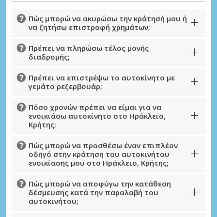
Πώς μπορώ να ακυρώσω την κράτησή μου ή
να ζητήσω επιστροφή χρημάτων;
Πρέπει να πληρώσω τέλος μονής
διαδρομής;
Πρέπει να επιστρέψω το αυτοκίνητο με
γεμάτο ρεζερβουάρ;
Μεγάλες εξοικονομήσεις
Πόσο χρονών πρέπει να είμαι για να
Αποκτήστε πρόσβαση σε αποκλειστικές
ενοικιάσω αυτοκίνητο στο Ηράκλειο,
Κρήτης;
προσφορές συνεργατών
Πώς μπορώ να προσθέσω έναν επιπλέον
οδηγό στην κράτηση του αυτοκινήτου
ενοικίασης μου στο Ηράκλειο, Κρήτης;
Σύνδεση με eLink
Πώς μπορώ να αποφύγω την κατάθεση
δέσμευσης κατά την παραλαβή του
αυτοκινήτου;