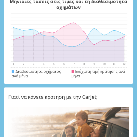
Μηνιαίες τάσεις στις τιμές και τη διαθεσιμότητα
οχημάτων
Διαθεσιμότητα οχήματος
Ελάχιστη τιμή κράτησης ανά
Μεγάλες εξοικονομήσεις
ανά μήνα
μήνα
Αποκτήστε πρόσβαση σε αποκλειστικές
προσφορές συνεργατών
Γιατί να κάνετε κράτηση με την CarJet;
Σύνδεση με eLink