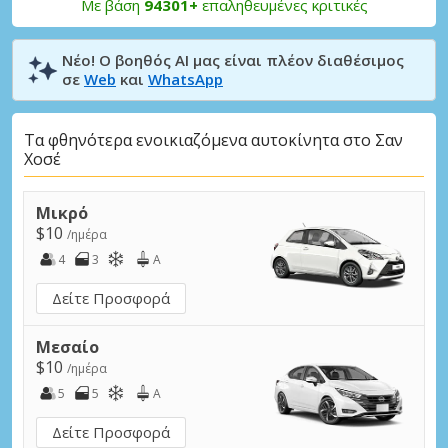
Με βάση
94301+
επαληθευμένες κριτικές
Νέο! Ο βοηθός AI μας είναι πλέον διαθέσιμος
σε
Web
και
WhatsApp
Τα φθηνότερα ενοικιαζόμενα αυτοκίνητα στο Σαν
Χοσέ
Μικρό
$10
/ημέρα
4
3
A
Δείτε Προσφορά
Μεσαίο
$10
/ημέρα
5
5
A
Δείτε Προσφορά