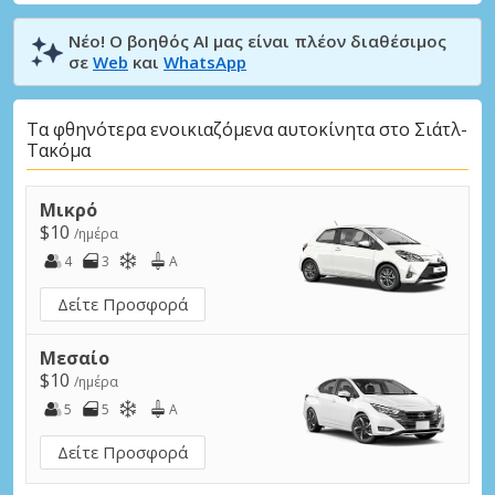
Νέο! Ο βοηθός AI μας είναι πλέον διαθέσιμος
σε
Web
και
WhatsApp
Τα φθηνότερα ενοικιαζόμενα αυτοκίνητα στο Σιάτλ-
Τακόμα
Μικρό
$10
/ημέρα
4
3
A
Δείτε Προσφορά
Μεσαίο
$10
/ημέρα
5
5
A
Δείτε Προσφορά