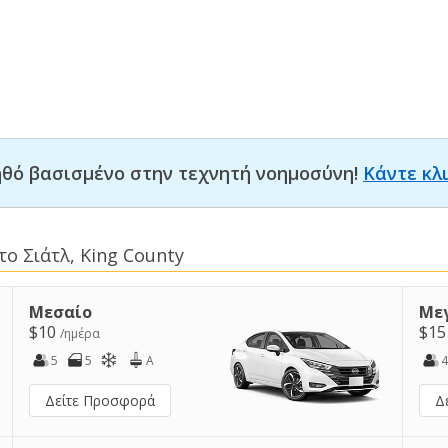
οηθό βασισμένο στην τεχνητή νοημοσύνη!
Κάντε κλ
ο Σιάτλ, King County
Μεσαίο
Με
$10
$1
/ημέρα
5
5
A
4
Δείτε Προσφορά
Δ