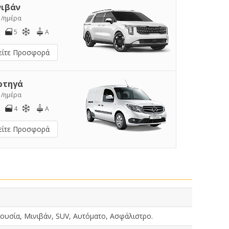
νιβάν
5
/ημέρα
5
A
είτε Προσφορά
ρτηγά
0
/ημέρα
4
A
είτε Προσφορά
ουσία, Μινιβάν, SUV, Αυτόματο, Ασφάλιστρο.