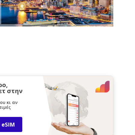
ρο,
ετ στην
ου κι αν
τιμές
 eSIM