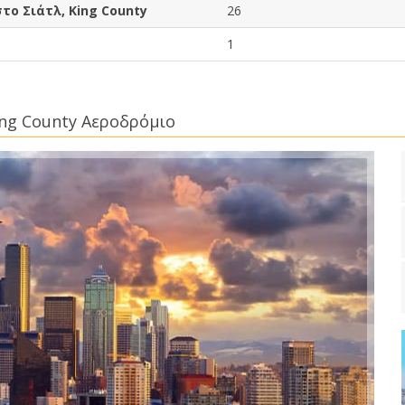
το Σιάτλ, King County
26
1
ing County Αεροδρόμιο