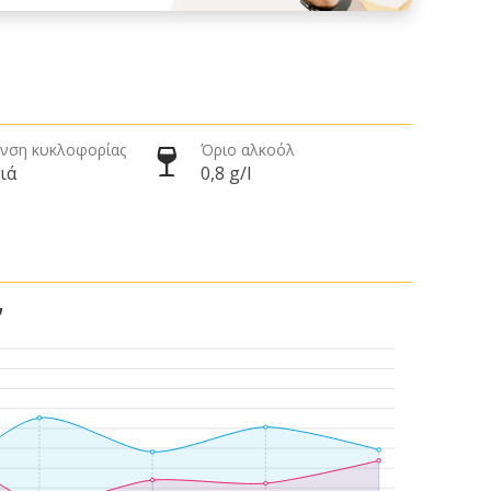
νση κυκλοφορίας
Όριο αλκοόλ
ιά
0,8 g/l
ν