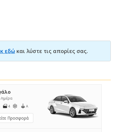
ικ εδώ
και λύστε τις απορίες σας.
γάλο
5
/ημέρα
4
A
είτε Προσφορά