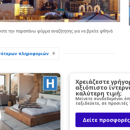
στε την παραπάνω φόρμα αναζήτησης για να βρείτε φθηνά
Μεγάλες εξοικονομήσεις
σότερων πληροφοριών
Αποκτήστε πρόσβαση σε αποκλειστικές
προσφορές συνεργατών
Χρειάζεστε γρήγο
αξιόπιστο ίντερν
Σύνδεση με eLink
καλύτερη τιμή;
Μείνετε συνδεδεμένοι όπ
ταξιδεύετε, σε προσιτές 
Δείτε προσφορές