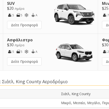
SUV
Μι
$20
$2
/ημέρα
5
5
A
7
Δείτε Προσφορά
Δ
Ασφάλιστρο
Φο
$30
$3
/ημέρα
5
5
A
2
Δείτε Προσφορά
Δ
 Σιάτλ, King County Αεροδρόμιο
Σιάτλ, King County
Μικρό, Μεσαίο, Μεγάλο, Περι