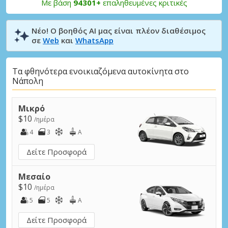
Με βάση
94301+
επαληθευμένες κριτικές
Νέο! Ο βοηθός AI μας είναι πλέον διαθέσιμος
σε
Web
και
WhatsApp
Τα φθηνότερα ενοικιαζόμενα αυτοκίνητα στο
Νάπολη
Μικρό
$10
/ημέρα
4
3
A
Δείτε Προσφορά
Μεσαίο
$10
/ημέρα
5
5
A
Δείτε Προσφορά