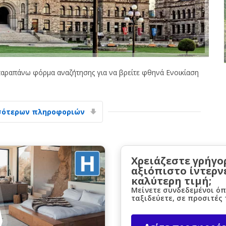
αραπάνω φόρμα αναζήτησης για να βρείτε φθηνά Ενοικίαση
Μεγάλες εξοικονομήσεις
Αποκτήστε πρόσβαση σε αποκλειστικές
προσφορές συνεργατών
σότερων πληροφοριών
Σύνδεση με eLink
Χρειάζεστε γρήγο
αξιόπιστο ίντερν
καλύτερη τιμή;
Μείνετε συνδεδεμένοι όπ
ταξιδεύετε, σε προσιτές 