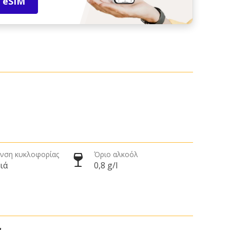
 eSIM
νση κυκλοφορίας
Όριο αλκοόλ
ιά
0,8 g/l
ν