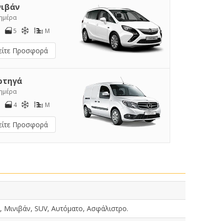
νιβάν
/ημέρα
5
M
είτε Προσφορά
ρτηγά
/ημέρα
4
M
είτε Προσφορά
, Μινιβάν, SUV, Αυτόματο, Ασφάλιστρο.