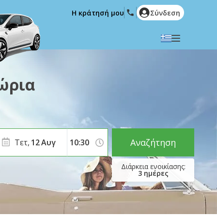
Η κράτησή μου
Σύνδεση
Επιλέξτε την γλώσσα σας
English
Español
ώρια
Deutsch
Français
Italiano
Nederlands
Português
English (US)
Polski
Türkçe
Αναζήτηση
Τετ,
12
Αυγ
Română
Ελληνικά
Русский
Hrvatski
3
ημέρες
العربية