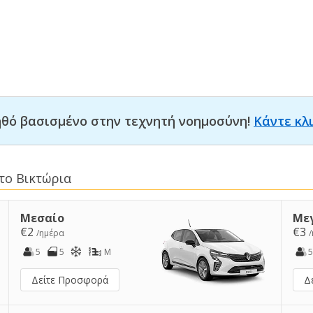
οηθό βασισμένο στην τεχνητή νοημοσύνη!
Κάντε κλ
το Βικτώρια
Μεσαίο
Με
€2
€3
/ημέρα
5
5
M
5
Δείτε Προσφορά
Δ