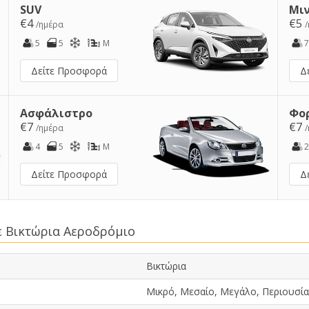
SUV
Μι
€4
€5
/ημέρα
5
5
M
7
Δείτε Προσφορά
Δ
Ασφάλιστρο
Φο
€7
€7
/ημέρα
4
5
M
2
Δείτε Προσφορά
Δ
ε Βικτώρια Αεροδρόμιο
Βικτώρια
Μικρό, Μεσαίο, Μεγάλο, Περιουσία