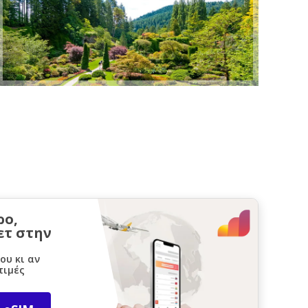
ρο,
ετ στην
ου κι αν
τιμές