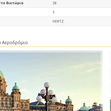
στο Βικτώρια
28
5
HERTZ
α Αεροδρόμιο