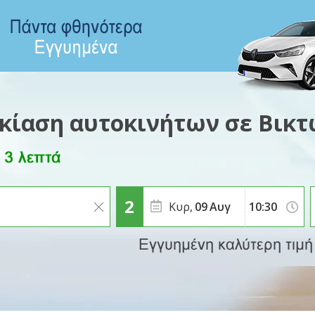
ικίαση αυτοκινήτων σε Βικτ
Κυρ,
09
Αυγ