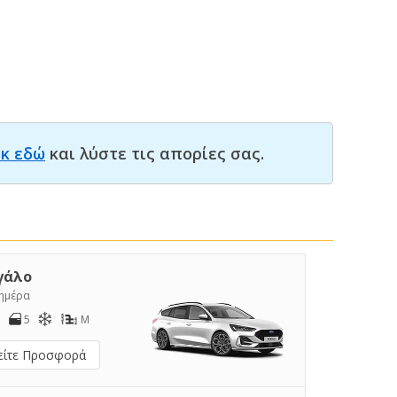
ικ εδώ
και λύστε τις απορίες σας.
γάλο
/ημέρα
5
M
είτε Προσφορά