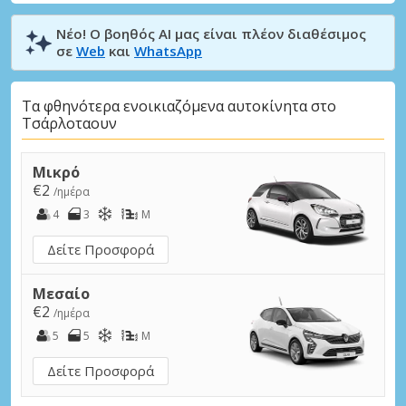
Νέο! Ο βοηθός AI μας είναι πλέον διαθέσιμος
σε
Web
και
WhatsApp
Τα φθηνότερα ενοικιαζόμενα αυτοκίνητα στο
Τσάρλοταουν
Μικρό
€2
/ημέρα
4
3
M
Δείτε Προσφορά
Μεσαίο
€2
/ημέρα
5
5
M
Δείτε Προσφορά