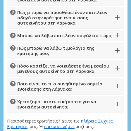
Πώς μπορώ να προσθέσω έναν επιπλέον
οδηγό στην κράτηση ενοικίασης
αυτοκινήτου στη Λάρνακα;
Μπορώ να λάβω επιπλέον ασφάλεια τώρα;
Πώς μπορώ να λάβω τιμολόγιο της
κράτησης μου;
Πόσο κοστίζει να νοικιάσετε ένα μεσαίου
Μεγάλες εξοικονομήσεις
μεγέθους αυτοκίνητο στη Λάρνακα;
Αποκτήστε πρόσβαση σε αποκλειστικές
προσφορές συνεργατών
Ποιο είναι το πιο συνηθισμένο σημείο
ενοικίασης στη Λάρνακα;
Χρειάζομαι πιστωτική κάρτα για να
ενοικιάσω αυτοκίνητο;
Σύνδεση με eLink
Περισσότερες ερωτήσεις? Δείτε τις
πλήρεις Συχνές
Ερωτήσεις
μας. Ή
επικοινωνήστε
μαζί μας.