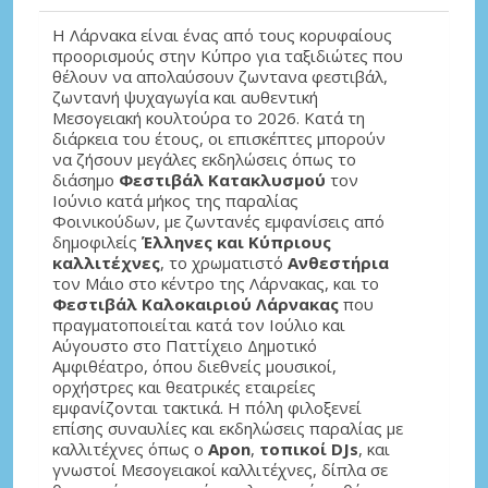
Η Λάρνακα είναι ένας από τους κορυφαίους
προορισμούς στην Κύπρο για ταξιδιώτες που
θέλουν να απολαύσουν ζωντανα φεστιβάλ,
ζωντανή ψυχαγωγία και αυθεντική
Μεσογειακή κουλτούρα το 2026. Κατά τη
διάρκεια του έτους, οι επισκέπτες μπορούν
να ζήσουν μεγάλες εκδηλώσεις όπως το
διάσημο
Φεστιβάλ Κατακλυσμού
τον
Ιούνιο κατά μήκος της παραλίας
Φοινικούδων, με ζωντανές εμφανίσεις από
δημοφιλείς
Έλληνες και Κύπριους
καλλιτέχνες
, το χρωματιστό
Ανθεστήρια
τον Μάιο στο κέντρο της Λάρνακας, και το
Φεστιβάλ Καλοκαιριού Λάρνακας
που
πραγματοποιείται κατά τον Ιούλιο και
Αύγουστο στο Παττίχειο Δημοτικό
Αμφιθέατρο, όπου διεθνείς μουσικοί,
ορχήστρες και θεατρικές εταιρείες
εμφανίζονται τακτικά. Η πόλη φιλοξενεί
επίσης συναυλίες και εκδηλώσεις παραλίας με
καλλιτέχνες όπως ο
Apon
,
τοπικοί DJs
, και
γνωστοί Μεσογειακοί καλλιτέχνες, δίπλα σε