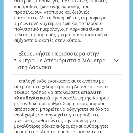
θεατρικές παραγωγές, πολιτιστικές εκθέσεις
και βραδιές ζωντανής μουσικής που
προσελκύουν ντόπιους και διεθνείς
επισκέπτες. Με τη δυναμική της ατμόσφαιρα,
τη ζωντανή νυχτερινή ζωή και το πλούσιο
πολιτιστικό ημερολόγιο, η Λάρνακα είναι ο
τέλειος προορισμός για μια συναρπαστική και
αξέχαστη διακοπές στην Κύπρο.
Εξερευνήστε Περισσότερα στην
Κύπρο με Απεριόριστα Χιλιόμετρα
στη Λάρνακα
Η επιλογή ενός ενοικίασης αυτοκινήτου με
απεριόριστα χιλιόμετρα στη Λάρνακα είναι ο
τέλειος τρόπος να απολαύσετε
απόλυτη
ελευθερία
κατά την ανακάλυψη της Κύπρου
με τον δικό σας ρυθμό. Χωρίς περιορισμούς
απόστασης, μπορείτε να οδηγήσετε σε όλο το
νησί χωρίς να ανησυχείτε για πρόσθετες
χρεώσεις, καθιστώντας την ιδανική για
μεγαλύτερες οδικές εκδρομές και αυθόρμητες
περιπέτειες. Από τις όμορφες παραλίες της