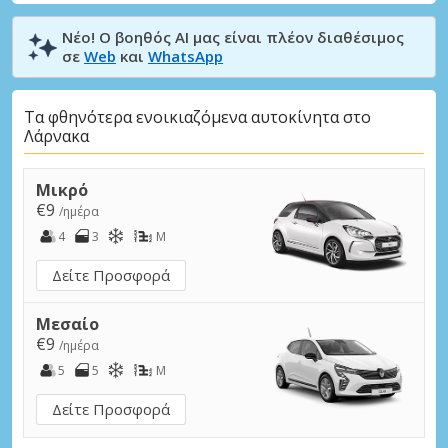
Νέο! Ο βοηθός AI μας είναι πλέον διαθέσιμος
σε
Web
και
WhatsApp
Τα φθηνότερα ενοικιαζόμενα αυτοκίνητα στο
Λάρνακα
Μικρό
€9
/ημέρα
4
3
M
Δείτε Προσφορά
Μεσαίο
€9
/ημέρα
5
5
M
Δείτε Προσφορά