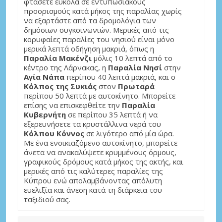
φτάσετε εύκολα σε εντυπωσιακούς
προορισμούς κατά μήκος της παραλίας χωρίς
να εξαρτάστε από τα δρομολόγια των
δημόσιων συγκοινωνιών. Μερικές από τις
κορυφαίες παραλίες του νησιού είναι μόνο
μερικά λεπτά οδήγηση μακριά, όπως η
Παραλία Μακένζι
μόλις 10 λεπτά από το
κέντρο της Λάρνακας, η
Παραλία Νησί
στην
Αγία Νάπα
περίπου 40 λεπτά μακριά, και ο
Κόλπος της Συκιάς
στον
Πρωταρά
περίπου 50 λεπτά με αυτοκίνητο. Μπορείτε
επίσης να επισκεφθείτε την
Παραλία
Κυβερνήτη
σε περίπου 35 λεπτά ή να
εξερευνήσετε τα κρυστάλλινα νερά του
Κόλπου Κόννος
σε λιγότερο από μία ώρα.
Με ένα ενοικιαζόμενο αυτοκίνητο, μπορείτε
άνετα να ανακαλύψετε κρυμμένους όρμους,
γραφικούς δρόμους κατά μήκος της ακτής, και
μερικές από τις καλύτερες παραλίες της
Κύπρου ενώ απολαμβάνοντας απόλυτη
ευελιξία και άνεση κατά τη διάρκεια του
ταξιδιού σας.