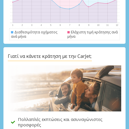
Διαθεσιμότητα οχήματος
Ελάχιστη τιμή κράτησης ανά
ανά μήνα
μήνα
Γιατί να κάνετε κράτηση με την CarJet;
Μεγάλες εξοικονομήσεις
Αποκτήστε πρόσβαση σε αποκλειστικές
προσφορές συνεργατών
Σύνδεση με eLink
Πολλαπλές εκπτώσεις και ασυναγώνιστες
προσφορές