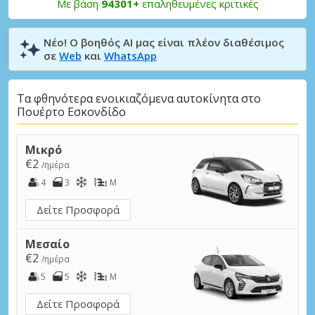
Με βάση
94301+
επαληθευμένες κριτικές
Νέο! Ο βοηθός AI μας είναι πλέον διαθέσιμος
σε
Web
και
WhatsApp
Τα φθηνότερα ενοικιαζόμενα αυτοκίνητα στο
Πουέρτο Εσκονδίδο
Μικρό
€2
/ημέρα
4
3
M
Δείτε Προσφορά
Μεσαίο
€2
/ημέρα
5
5
M
Δείτε Προσφορά