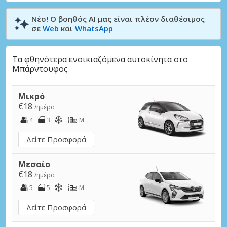
Νέο! Ο βοηθός AI μας είναι πλέον διαθέσιμος
σε
Web
και
WhatsApp
Τα φθηνότερα ενοικιαζόμενα αυτοκίνητα στο
Μπάρντουφος
Μικρό
€18
/ημέρα
4
3
M
Δείτε Προσφορά
Μεσαίο
€18
/ημέρα
5
5
M
Δείτε Προσφορά