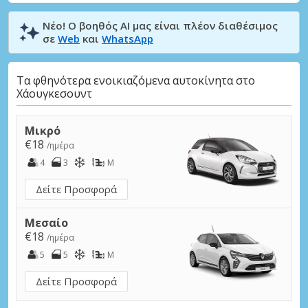
Νέο! Ο βοηθός AI μας είναι πλέον διαθέσιμος
σε
Web
και
WhatsApp
Τα φθηνότερα ενοικιαζόμενα αυτοκίνητα στο
Χάουγκεσουντ
Μικρό
€18
/ημέρα
4
3
M
Δείτε Προσφορά
Μεσαίο
€18
/ημέρα
5
5
M
Δείτε Προσφορά