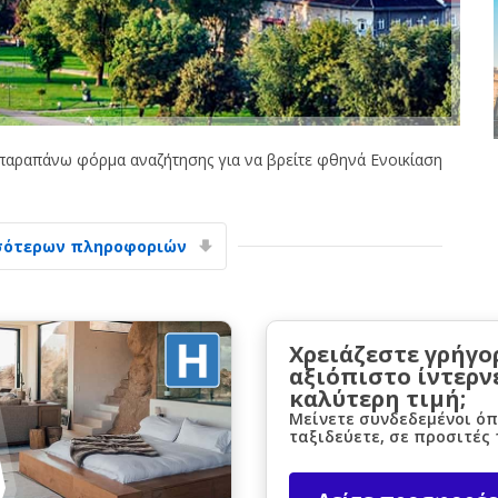
παραπάνω φόρμα αναζήτησης για να βρείτε φθηνά Ενοικίαση
Μεγάλες εξοικονομήσεις
Αποκτήστε πρόσβαση σε αποκλειστικές
προσφορές συνεργατών
σότερων πληροφοριών
Σύνδεση με eLink
Χρειάζεστε γρήγο
αξιόπιστο ίντερν
καλύτερη τιμή;
Μείνετε συνδεδεμένοι όπ
ταξιδεύετε, σε προσιτές 