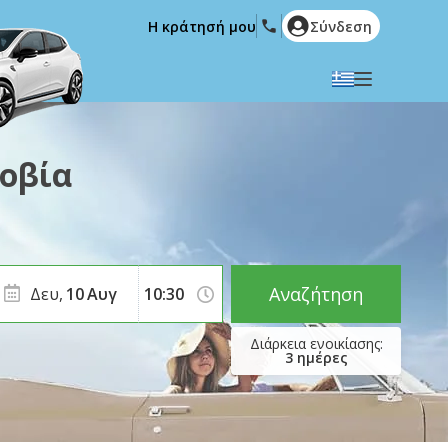
Η κράτησή μου
Σύνδεση
Επιλέξτε την γλώσσα σας
English
Español
οβία
Deutsch
Français
Italiano
Nederlands
Português
English (US)
Polski
Türkçe
Αναζήτηση
Δευ,
10
Αυγ
Română
Ελληνικά
Русский
Hrvatski
3
ημέρες
العربية