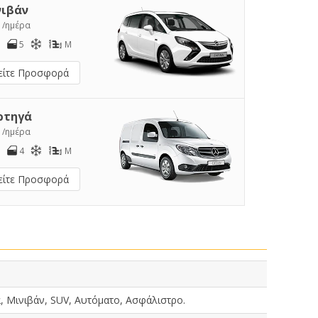
νιβάν
7
/ημέρα
5
M
είτε Προσφορά
ρτηγά
9
/ημέρα
4
M
είτε Προσφορά
, Μινιβάν, SUV, Αυτόματο, Ασφάλιστρο.