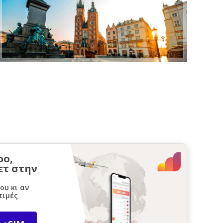
ρο,
ετ στην
ου κι αν
τιμές