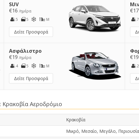
SUV
Μι
€16
€1
/ημέρα
5
5
M
7
Δείτε Προσφορά
Δ
Ασφάλιστρο
Φο
€19
€1
/ημέρα
4
5
M
2
Δείτε Προσφορά
Δ
ε Κρακοβία Αεροδρόμιο
Κρακοβία
Μικρό, Μεσαίο, Μεγάλο, Περιουσία