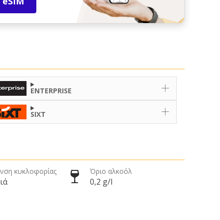
 eSIM
ENTERPRISE
SIXT
νση κυκλοφορίας
Όριο αλκοόλ
ιά
0,2 g/l