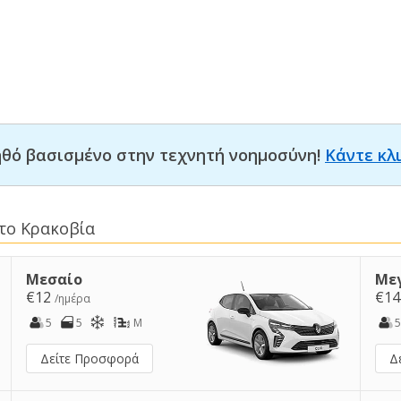
οηθό βασισμένο στην τεχνητή νοημοσύνη!
Κάντε κλ
το Κρακοβία
Μεσαίο
Με
€12
€1
/ημέρα
5
5
M
5
Δείτε Προσφορά
Δ