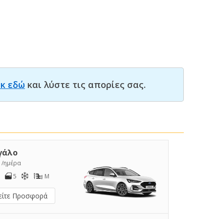
ικ εδώ
και λύστε τις απορίες σας.
γάλο
4
/ημέρα
5
M
είτε Προσφορά