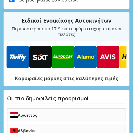
Ειδικοί Ενοικίασης Αυτοκινήτων
Περισσότεροι από 17,9 εκατομμύρια ευχαριστημένοι
πελάτες
Κορυφαίες μάρκες στις καλύτερες τιμές
Οι πιο δημοφιλείς προορισμοί
Αίγυπτος
Αλεξάνδρεια Μποργκ Ελ Αράμπ (HBE)
Κάιρο (CAI)
Αλβανία
Χουργκάντα (HRG)
Λούξορ (LXR)