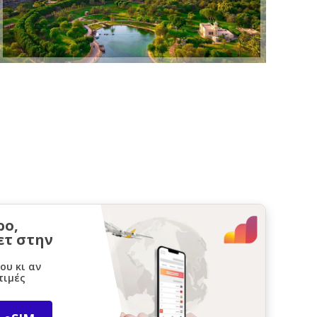
ρο,
ετ στην
ου κι αν
τιμές