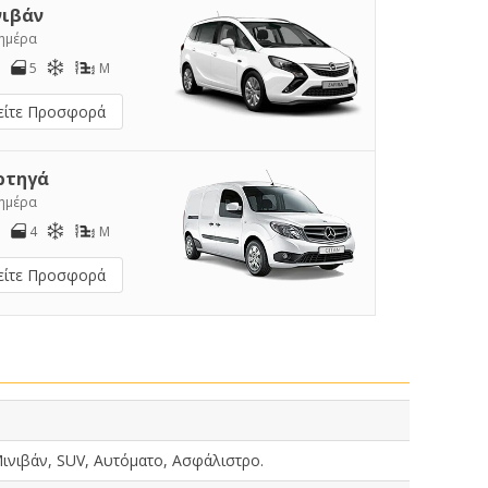
νιβάν
/ημέρα
5
M
είτε Προσφορά
ρτηγά
/ημέρα
4
M
είτε Προσφορά
ινιβάν, SUV, Αυτόματο, Ασφάλιστρο.