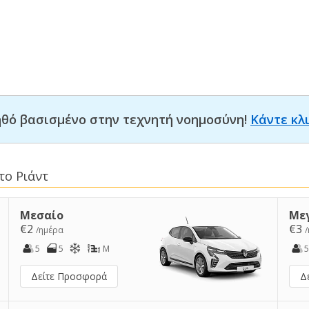
οηθό βασισμένο στην τεχνητή νοημοσύνη!
Κάντε κλ
το Ριάντ
Μεσαίο
Με
€2
€3
/ημέρα
5
5
M
5
Δείτε Προσφορά
Δ