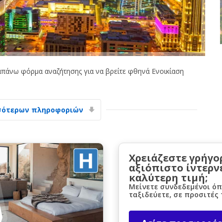
πάνω φόρμα αναζήτησης για να βρείτε φθηνά Ενοικίαση
Μεγάλες εξοικονομήσεις
Αποκτήστε πρόσβαση σε αποκλειστικές
προσφορές συνεργατών
σότερων πληροφοριών
Σύνδεση με eLink
Χρειάζεστε γρήγο
αξιόπιστο ίντερν
καλύτερη τιμή;
Μείνετε συνδεδεμένοι όπ
ταξιδεύετε, σε προσιτές 