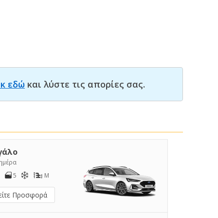
ικ εδώ
και λύστε τις απορίες σας.
γάλο
/ημέρα
5
M
είτε Προσφορά