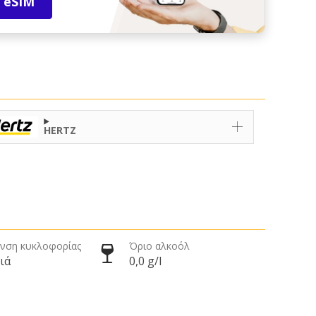
 eSIM
HERTZ
νση κυκλοφορίας
Όριο αλκοόλ
ιά
0,0 g/l