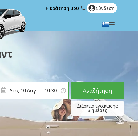
Η κράτησή μου
Σύνδεση
Επιλέξτε την γλώσσα σας
English
Español
άντ
Deutsch
Français
Italiano
Nederlands
Português
English (US)
Polski
Türkçe
Αναζήτηση
Δευ,
10
Αυγ
Română
Ελληνικά
Русский
Hrvatski
3
ημέρες
العربية