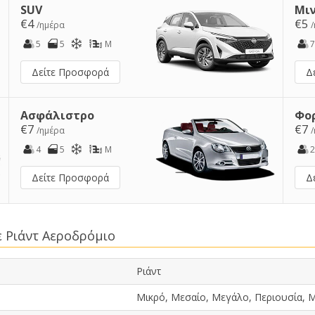
SUV
Μι
€4
€5
/ημέρα
5
5
M
7
Δείτε Προσφορά
Δ
Ασφάλιστρο
Φο
€7
€7
/ημέρα
4
5
M
2
Δείτε Προσφορά
Δ
ε Ριάντ Αεροδρόμιο
Ριάντ
Μικρό, Μεσαίο, Μεγάλο, Περιουσία, Μ