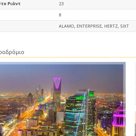
στο Ριάντ
23
8
ALAMO, ENTERPRISE, HERTZ, SIXT
εροδρόμιο