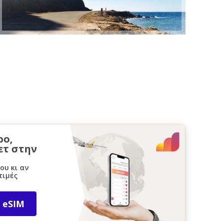
ρο,
ετ στην
ου κι αν
τιμές
 eSIM