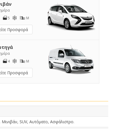
νιβάν
/ημέρα
5
M
είτε Προσφορά
ρτηγά
/ημέρα
4
M
είτε Προσφορά
 Μινιβάν, SUV, Αυτόματο, Ασφάλιστρο.