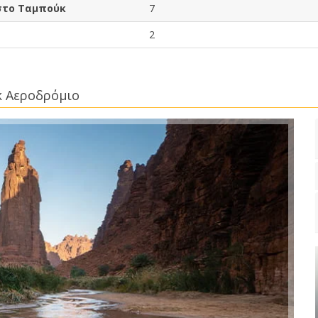
 στο Ταμπούκ
7
2
κ Αεροδρόμιο