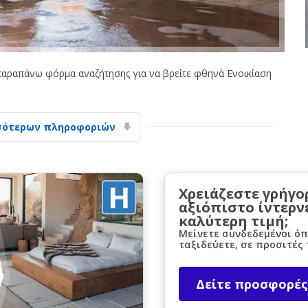
αραπάνω φόρμα αναζήτησης για να βρείτε φθηνά Ενοικίαση
Μεγάλες εξοικονομήσεις
σότερων πληροφοριών
Αποκτήστε πρόσβαση σε αποκλειστικές
προσφορές συνεργατών
Χρειάζεστε γρήγο
αξιόπιστο ίντερν
Σύνδεση με eLink
καλύτερη τιμή;
Μείνετε συνδεδεμένοι όπ
ταξιδεύετε, σε προσιτές 
Δείτε προσφορές