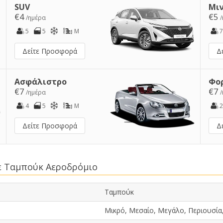
SUV
Μι
€4
€5
/ημέρα
5
5
M
7
Δείτε Προσφορά
Δ
Ασφάλιστρο
Φο
€7
€7
/ημέρα
4
5
M
2
Δείτε Προσφορά
Δ
σε Ταμπούκ Αεροδρόμιο
Ταμπούκ
Μικρό, Μεσαίο, Μεγάλο, Περιουσία,