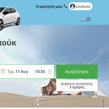
Η κράτησή μου
Σύνδεση
Επιλέξτε την γλώσσα σας
English
Español
πούκ
Deutsch
Français
Italiano
Nederlands
Português
English (US)
Polski
Türkçe
Αναζήτηση
Τρι,
11
Αυγ
Română
Ελληνικά
Русский
Hrvatski
3
ημέρες
العربية