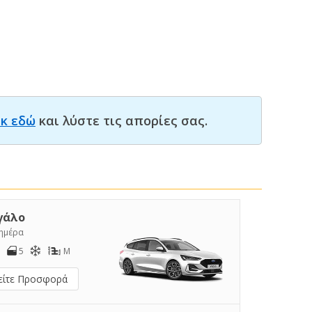
ικ εδώ
και λύστε τις απορίες σας.
γάλο
/ημέρα
5
M
είτε Προσφορά