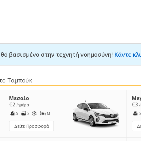
οηθό βασισμένο στην τεχνητή νοημοσύνη!
Κάντε κλ
στο Ταμπούκ
Μεσαίο
Με
€2
€3
/ημέρα
5
5
M
5
Δείτε Προσφορά
Δ