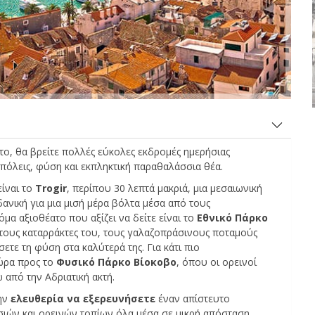
Μεγάλες εξοικονομήσεις
Αποκτήστε πρόσβαση σε αποκλειστικές
ητο, θα βρείτε πολλές εύκολες εκδρομές ημερήσιας
προσφορές συνεργατών
πόλεις, φύση και εκπληκτική παραθαλάσσια θέα.
είναι το
Trogir
, περίπου 30 λεπτά μακριά, μια μεσαιωνική
ανική για μια μισή μέρα βόλτα μέσα από τους
Σύνδεση με eLink
μα αξιοθέατο που αξίζει να δείτε είναι το
Εθνικό Πάρκο
α τους καταρράκτες του, τους γαλαζοπράσινους ποταμούς
τε τη φύση στα καλύτερά της. Για κάτι πιο
χώρα προς το
Φυσικό Πάρκο Βίοκοβο
, όπου οι ορεινοί
από την Αδριατική ακτή.
την
ελευθερία να εξερευνήσετε
έναν απίστευτο
ιών και ορεινών τοπίων όλα μέσα σε μικρή απόσταση