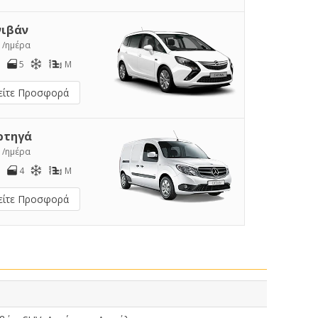
νιβάν
2
/ημέρα
5
M
είτε Προσφορά
ρτηγά
5
/ημέρα
4
M
είτε Προσφορά