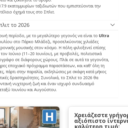
17.9 εκατομμυρίων ταξιδιωτών που εμπιστεύονται την
έλειο όχημά τους στο Σπλιτ.
λιτ το 2026
ερινή περίοδο, με το μεγαλύτερο γεγονός να είναι το
Ultra
2 Ιουλίου στο Πάρκο Μλάδεζι, προσελκύοντας χιλιάδες
τρονικής μουσικής στον κόσμο. Η πόλη φιλοξενεί επίσης
τον Ιούνιο (11–20 Ιουνίου), με προβολές, πολιτιστικά
τογράφο σε διάφορους χώρους. Πλάι σε αυτά τα γεγονότα,
ήρες εποχιακό πρόγραμμα παραστάσεων, και καθ’ όλη τη
ς, πάρτι στην παραλία, εκδηλώσεις με σκάφη κατά μήκος
στικές δραστηριότητες. Συνολικά, το Σπλιτ το 2026 θα
ωντανή νυχτερινή ζωή και έναν ισχυρό συνδυασμό
μεταξύ Ιουνίου και Αυγούστου.
Χρειάζεστε γρήγο
αξιόπιστο ίντερν
καλύτερη τιμή;