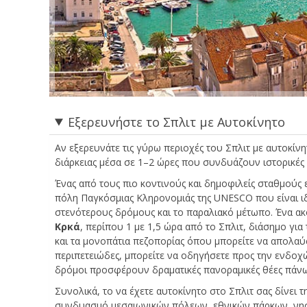
Εξερευνήστε το Σπλιτ με Αυτοκίνητο
Αν εξερευνάτε τις γύρω περιοχές του Σπλιτ με αυτοκίν
διάρκειας μέσα σε 1–2 ώρες που συνδυάζουν ιστορικές 
Ένας από τους πιο κοντινούς και δημοφιλείς σταθμούς 
πόλη Παγκόσμιας Κληρονομιάς της UNESCO που είναι ιδ
στενότερους δρόμους και το παραλιακό μέτωπο. Ένα ακό
Κρκά
, περίπου 1 με 1,5 ώρα από το Σπλιτ, διάσημο γι
και τα μονοπάτια πεζοπορίας όπου μπορείτε να απολαύσε
περιπετειώδες, μπορείτε να οδηγήσετε προς την ενδο
δρόμοι προσφέρουν δραματικές πανοραμικές θέες πάνω 
Συνολικά, το να έχετε αυτοκίνητο στο Σπλιτ σας δίνει 
συνδυασμό μεσαιωνικών πόλεων, εθνικών πάρκων, νησ