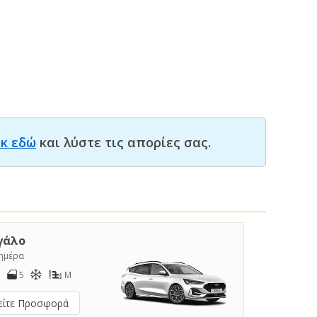
ικ εδώ
και λύστε τις απορίες σας.
γάλο
/ημέρα
5
M
είτε Προσφορά