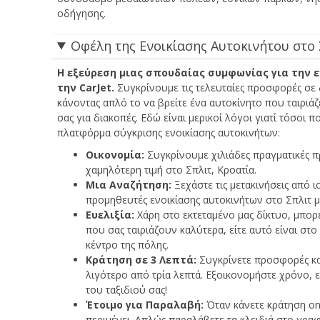
οδήγησης.
Οφέλη της Ενοικίασης Αυτοκινήτου στο Σ
Η εξεύρεση μιας σπουδαίας συμφωνίας για την ε
την CarJet.
Συγκρίνουμε τις τελευταίες προσφορές σε δ
κάνοντας απλό το να βρείτε ένα αυτοκίνητο που ταιριά
σας για διακοπές. Εδώ είναι μερικοί λόγοι γιατί τόσοι 
πλατφόρμα σύγκρισης ενοικίασης αυτοκινήτων:
Οικονομία:
Συγκρίνουμε χιλιάδες πραγματικές π
χαμηλότερη τιμή στο Σπλιτ, Κροατία.
Μια Αναζήτηση:
Ξεχάστε τις μετακινήσεις από
προμηθευτές ενοικίασης αυτοκινήτων στο Σπλιτ μα
Ευελιξία:
Χάρη στο εκτεταμένο μας δίκτυο, μπορ
που σας ταιριάζουν καλύτερα, είτε αυτό είναι στο
κέντρο της πόλης.
Κράτηση σε 3 Λεπτά:
Συγκρίνετε προσφορές και
λιγότερο από τρία λεπτά. Εξοικονομήστε χρόνο, 
του ταξιδιού σας!
Έτοιμο για Παραλαβή:
Όταν κάνετε κράτηση onl
περιμένει. Απλώς παραλάβετε τα κλειδιά στο γραφ