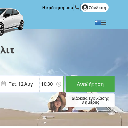
Η κράτησή μου
Σύνδεση
Επιλέξτε την γλώσσα σας
English
Español
λιτ
Deutsch
Français
Italiano
Nederlands
Português
English (US)
Polski
Türkçe
Αναζήτηση
Τετ,
12
Αυγ
Română
Ελληνικά
Русский
Hrvatski
3
ημέρες
العربية