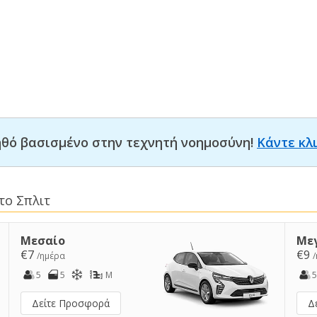
οηθό βασισμένο στην τεχνητή νοημοσύνη!
Κάντε κλ
το Σπλιτ
Μεσαίο
Με
€7
€9
/ημέρα
5
5
M
5
Δείτε Προσφορά
Δ