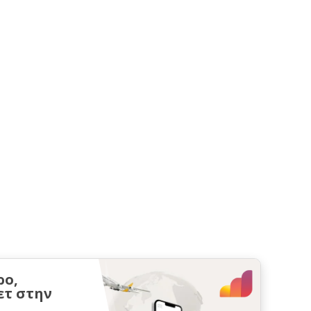
ρο,
ετ στην