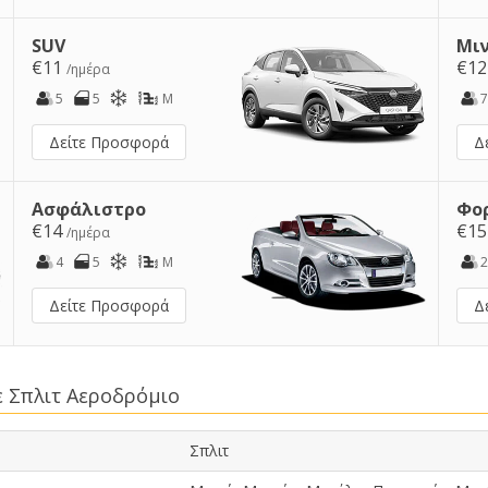
SUV
Μι
€11
€1
/ημέρα
5
5
M
7
Δείτε Προσφορά
Δ
Ασφάλιστρο
Φο
€14
€1
/ημέρα
4
5
M
2
Δείτε Προσφορά
Δ
ε Σπλιτ Αεροδρόμιο
Σπλιτ