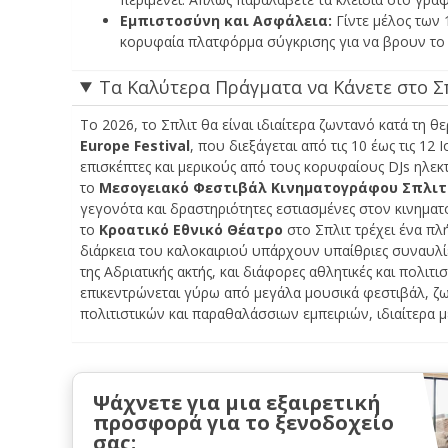
Εμπιστοσύνη και Ασφάλεια:
Γίντε μέλος των 
κορυφαία πλατφόρμα σύγκρισης για να βρουν το τ
Τα Καλύτερα Πράγματα να Κάνετε στο Σπ
Το 2026, το Σπλιτ θα είναι ιδιαίτερα ζωντανό κατά τη θ
Europe Festival
, που διεξάγεται από τις 10 έως τις 1
επισκέπτες και μερικούς από τους κορυφαίους DJs ηλεκ
το
Μεσογειακό Φεστιβάλ Κινηματογράφου Σπλιτ
γεγονότα και δραστηριότητες εστιασμένες στον κινημα
το
Kροατικό Εθνικό Θέατρο
στο Σπλιτ τρέχει ένα πλ
διάρκεια του καλοκαιριού υπάρχουν υπαίθριες συναυλίε
της Αδριατικής ακτής, και διάφορες αθλητικές και πολιτι
επικεντρώνεται γύρω από μεγάλα μουσικά φεστιβάλ, ζ
πολιτιστικών και παραθαλάσσιων εμπειριών, ιδιαίτερα 
Ψάχνετε για μια εξαιρετική
προσφορά για το ξενοδοχείο
σας;