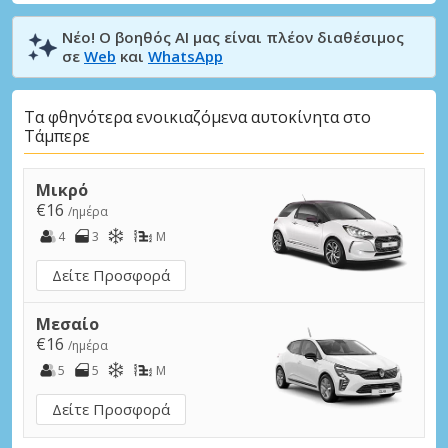
Νέο! Ο βοηθός AI μας είναι πλέον διαθέσιμος
σε
Web
και
WhatsApp
Τα φθηνότερα ενοικιαζόμενα αυτοκίνητα στο
Τάμπερε
Μικρό
€16
/ημέρα
4
3
M
Δείτε Προσφορά
Μεσαίο
€16
/ημέρα
5
5
M
Δείτε Προσφορά