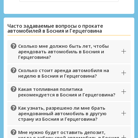
Часто задаваемые вопросы о прокате
автомобилей в Босния и Герцеговина
Сколько мне должно быть лет, чтобы
арендовать автомобиль в Босния и
Герцеговина?
Сколько стоит аренда автомобиля на
неделю в Босния и Герцеговина?
Какая топливная политика
рекомендуется в Босния и Герцеговина?
Как узнать, разрешено ли мне брать
арендованный автомобиль в другую
страну из Босния и Герцеговина?
Лучшие сбережения
Получите доступ к эксклюзивным
Мне нужно будет оставить депозит,
когда я заберу свой автомобиль в Босния