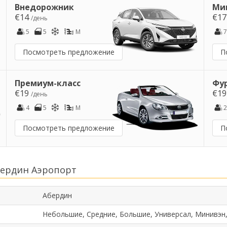
Внедорожник
Ми
€14
€1
/день
5
5
M
7
Посмотреть предложение
П
Премиум-класс
Фу
€19
€1
/день
4
5
M
2
Посмотреть предложение
П
бердин Аэропорт
Абердин
Небольшие, Средние, Большие, Универсал, Минивэн