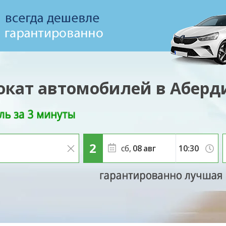
окат автомобилей в Аберд
сб,
08
авг