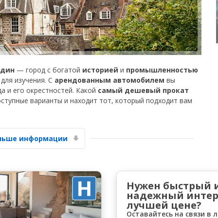
рдин
— город с богатой
историей
и
промышленностью
для изучения. С
арендованным автомобилем
вы
Лучшие сбережения
а и его окрестностей. Какой
самый дешевый прокат
Получите доступ к эксклюзивным
оступные варианты и находит тот, который подходит вам
предложениям партнёров
ольше информации
Войти с помощью eLink
Нужен быстрый 
надежный интер
лучшей цене?
Оставайтесь на связи в 