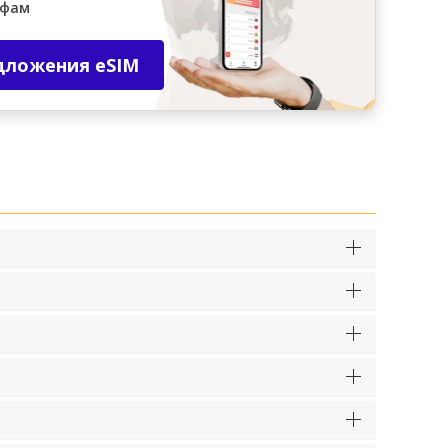
ифам
дложения eSIM