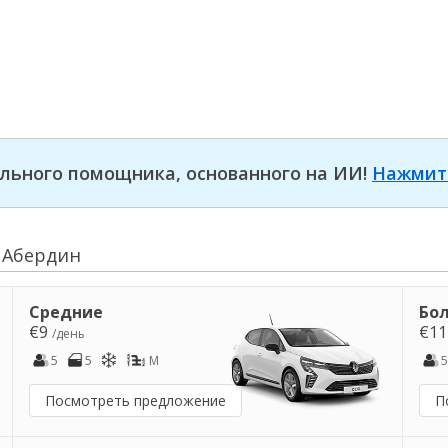
льного помощника, основанного на ИИ!
Нажмит
 Абердин
Средние
Бо
€9
€1
/день
5
5
M
5
Посмотреть предложение
П