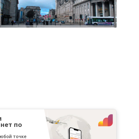
и
нет по
любой точке