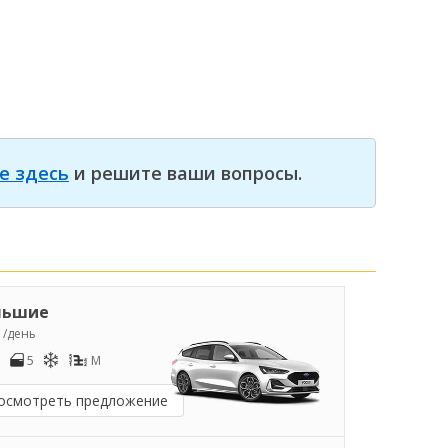
е здесь
и решите ваши вопросы.
льшие
1
/день
5
M
осмотреть предложение