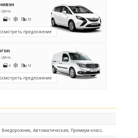
нивэн
7
/день
5
M
осмотреть предложение
ргон
9
/день
4
M
осмотреть предложение
, Внедорожник, Автоматическая, Премиум-класс.