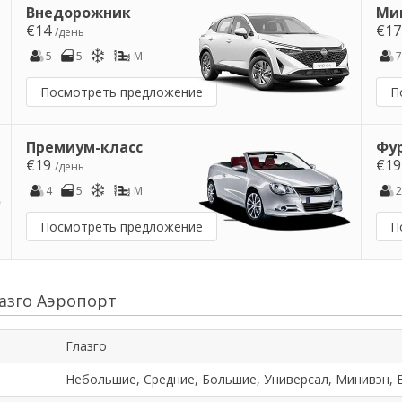
Внедорожник
Ми
€14
€1
/день
5
5
M
7
Посмотреть предложение
П
Премиум-класс
Фу
€19
€1
/день
4
5
M
2
Посмотреть предложение
П
азго Аэропорт
Глазго
Небольшие, Средние, Большие, Универсал, Минивэн, 