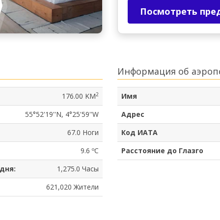
Посмотреть пре
Информация об аэроп
2
176.00 KM
Имя
55°52'19''N, 4°25'59''W
Адрес
67.0 Ноги
Код ИАТА
9.6 ºC
Расстояние до Глазго
дня:
1,275.0 Часы
621,020 Жители