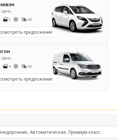
нивэн
7
/день
5
M
осмотреть предложение
ргон
9
/день
4
M
осмотреть предложение
Внедорожник, Автоматическая, Премиум-класс.