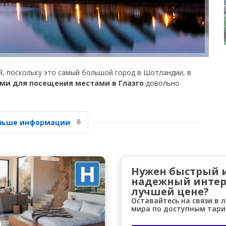
, поскольку это самый большой город в Шотландии, в
ми для посещения местами в Глазго
довольно
Лучшие сбережения
Получите доступ к эксклюзивным
предложениям партнёров
ольше информации
Войти с помощью eLink
Нужен быстрый 
надежный интер
лучшей цене?
Оставайтесь на связи в 
мира по доступным тар