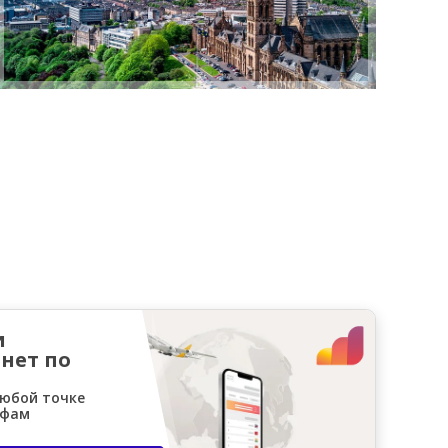
и
нет по
любой точке
ифам