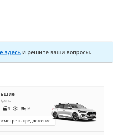
е здесь
и решите ваши вопросы.
льшие
1
/день
5
M
осмотреть предложение