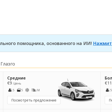
льного помощника, основанного на ИИ!
Нажмит
Глазго
Средние
Бо
€9
€1
/день
5
5
M
5
Посмотреть предложение
П