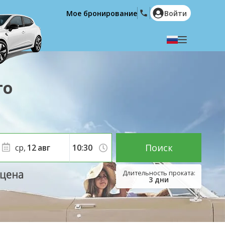
Мое бронирование
Войти
Выберите язык
English
Español
го
Deutsch
Français
Italiano
Nederlands
Português
English (US)
Polski
Türkçe
Поиск
ср,
12
авг
Română
Ελληνικά
Русский
Hrvatski
3
дни
العربية