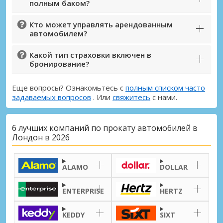
Лондон, Шепердс Буш
полным баком?
Лондон, Шепердс Буш, Великобритания
Кто может управлять арендованным
Лондон, Эджвар
автомобилем?
Лондон, Эджвар, Великобритания
Какой тип страховки включен в
Лондон, Эджвар Road
бронирование?
Лондон, Эджвар Road, Великобритания
Еще вопросы? Ознакомьтесь с
полным списком часто
Лондон, ЭксСел
задаваемых вопросов
. Или
свяжитесь
с нами.
Лондон, ЭксСел, Великобритания
Лондон, Энфилд
6 лучших компаний по прокату автомобилей в
Лондон в 2026
Лондон, Энфилд, Великобритания
Лучшие сбережения
Получите доступ к эксклюзивным
Лондон, Эрлсфилд
предложениям партнёров
ALAMO
DOLLAR
Лондон, Эрлсфилд, Великобритания
Лутон Город
ENTERPRISE
HERTZ
Лутон, Великобритания
Войти с помощью eLink
KEDDY
SIXT
Олдершот Город