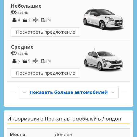
Ньюбери Железнодорожная станция
Небольшие
Ньюбери, Великобритания
€6
/день
4
3
M
Рейли Железнодорожная станция
Рейли, Великобритания
Посмотреть предложение
Лондон (Все области)
Средние
Лондон, Великобритания
€9
/день
5
5
M
Базилдон, Питси Город
Базилдон, Питси, Великобритания
Посмотреть предложение
Бишопс-Стортфорд Город
Бишопс-Стортфорд, Великобритания
Показать больше автомобилей
Кемберли Город
Кемберли, Великобритания
Информация о Прокат автомобилей в Лондон
Колчестер Город
Колчестер, Великобритания
Место
Лондон