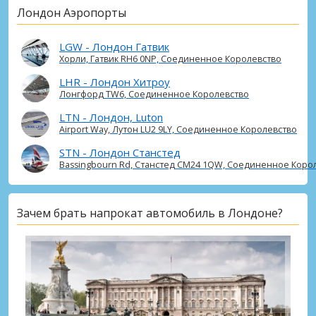
Лондон, Блэкхит
Лондон Аэропорты
Лондон, Блэкхит, Великобритания
LGW - Лондон Гатвик
Лондон, Боу
Хорли, Гатвик RH6 0NP, Соединенное Королевство
Лондон, Боу, Великобритания
LHR - Лондон Хитроу
Лондон, Брентфорд
Лонгфорд TW6, Соединенное Королевство
Лондон, Брентфорд, Великобритания
LTN - Лондон, Luton
Airport Way, Лутон LU2 9LY, Соединенное Королевство
Лондон, Ватерлоо
STN - Лондон Станстед
Лондон, Ватерлоо, Великобритания
Bassingbourn Rd, Станстед CM24 1QW, Соединенное Коро
Лондон, Вудфорд Грин
Лондон, Вудфорд Грин, Великобритания
Зачем брать напрокат автомобиль в Лондоне?
Лондон, Вулидж
Лондон, Вулидж, Великобритания
Лондон, Илфорд
Лондон, Илфорд, Великобритания