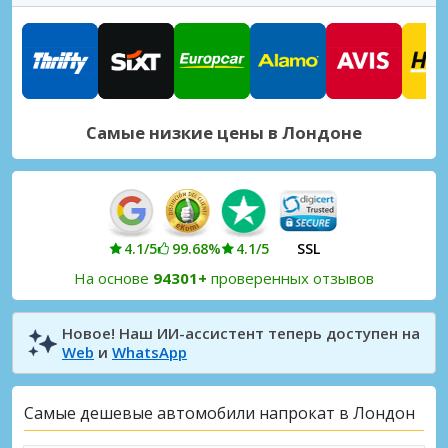
Лондон, Кингс Кросс Железнодорожная станция
Лондон, Кингс Кросс, Великобритания
Лондон, Ливерпуль-стрит Станция Железнодорожная станция
Лондон, Ливерпуль-стрит Станция, Великобритания
Самые низкие цены в Лондоне
Лондон, Мерилибон Железнодорожная станция
Лондон, Мерилибон, Великобритания
Лондон, Паддингтон Железнодорожная станция
Лондон, Паддингтон, Великобритания
4.1/5
99.68%
4.1/5
SSL
Лондон, Сейнт Панкрас Железнодорожная станция
На основе
94301+
проверенных отзывов
Лондон, Сейнт Панкрас, Великобритания
Лондон, Уэмбли Железнодорожная станция
Новое! Наш ИИ-ассистент теперь доступен на
Web
и
WhatsApp
Лондон, Уэмбли, Великобритания
Лондон, Юстон Железнодорожная станция
Самые дешевые автомобили напрокат в Лондон
Лондон, Юстон, Великобритания