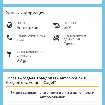
Олдершот, Великобритания
Важная информация
Сент-Олбанс Город
Сент-Олбанс, Великобритания
Язык
Валюта
Английский
GBP
Фелтем, Хаттон Кросс Город
Фелтем, Хаттон Кросс, Великобритания
Телефонный код
Направление
движения
+ 44
Слева
Эпсом Город
Эпсом, Великобритания
Ограничение на
алкоголь
0,8 g/l
Когда выгоднее арендовать автомобиль в
Лондон с помощью CarJet?
Ежемесячные тенденции цен и доступности
автомобилей