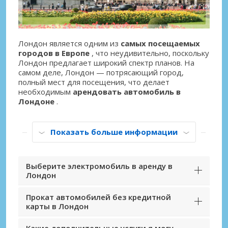
Лондон, Каледониан Роуд
Лондон, Каледониан Роуд, Великобритания
Лондон, Камден
Лондон является одним из
самых посещаемых
Лондон, Камден, Великобритания
городов в Европе
, что неудивительно, поскольку
Лондон предлагает широкий спектр планов. На
Лондон, Канары Уорф
самом деле, Лондон — потрясающий город,
Лондон, Канары Уорф, Великобритания
полный мест для посещения, что делает
необходимым
арендовать автомобиль в
Лондон, Кенсингтон
Лондоне
.
Лондон, Кенсингтон, Великобритания
Показать больше информации
Лондон, Кенсингтон
Лондон, Кенсингтон, Великобритания
Лондон, Кингстон-апон-Темз
Выберите электромобиль в аренду в
Лондон
Лондон, Кингстон-апон-Темз, Великобритания
Прокат автомобилей без кредитной
Лондон, Клэпхэм
карты в Лондон
Лондон, Клэпхэм, Великобритания