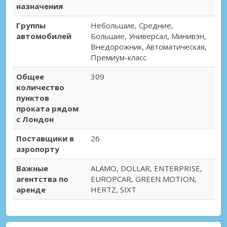
Кроли Город
назначения
Кроли, Великобритания
Группы
Небольшие, Средние,
автомобилей
Большие, Универсал, Минивэн,
Лондон, Баркинг
Внедорожник, Автоматическая,
Лондон, Баркинг, Великобритания
Премиум-класс.
Лондон, Барнет
Общее
309
Лондон, Барнет, Великобритания
количество
пунктов
Лондон, Баттерси-Воксхолл
проката рядом
Лондон, Баттерси-Воксхолл, Великобритания
с Лондон
Лондон, Бейсуотер
Поставщики в
26
Лондон, Бейсуотер, Великобритания
аэропорту
Лондон, Бермондси
Важные
ALAMO, DOLLAR, ENTERPRISE,
Лондон, Бермондси, Великобритания
агентства по
EUROPCAR, GREEN MOTION,
аренде
HERTZ, SIXT
Лондон, Блумсбери Город
Лондон, Блумсбери, Великобритания