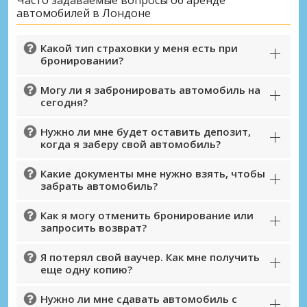
Лондон, Уэмбли
автомобилей в Лондоне
Лондон, Уэмбли, Великобритания
Лондон, Финчли
Какой тип страховки у меня есть при
Лондон, Финчли, Великобритания
бронировании?
Лондон, Фулхэм
Могу ли я забронировать автомобиль на
сегодня?
Лондон, Фулхэм, Великобритания
Лондон, Хаммерсмит
Нужно ли мне будет оставить депозит,
когда я заберу свой автомобиль?
Лондон, Хаммерсмит, Великобритания
Какие документы мне нужно взять, чтобы
Лондон, Харроу
забрать автомобиль?
Лондон, Харроу, Великобритания
Как я могу отменить бронирование или
Лондон, Хаттон
запросить возврат?
Лондон, Хаттон, Великобритания
Я потерял свой ваучер. Как мне получить
Лондон, Хаунслоу
еще одну копию?
Лондон, Хаунслоу, Великобритания
Нужно ли мне сдавать автомобиль с