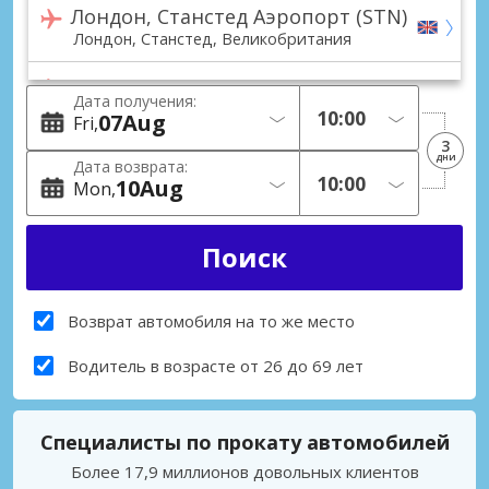
Лондон, Станстед Аэропорт (STN)
Лондон, Станстед, Великобритания
Лондон, Хитроу Аэропорт (LHR)
Дата получения:
Лондон, Хитроу, Великобритания
07
Aug
Fri
3
Лондон, Хитроу Terminal 4 Аэропорт (LHR)
дни
Дата возврата:
Лондон, Хитроу Terminal 4, Великобритания
10
Aug
Mon
Лондон, Хитроу Terminal 5 Аэропорт (LHR)
Лондон, Хитроу Terminal 5, Великобритания
Лондон-Сити Аэропорт (LCY)
Лондон-Сити, Великобритания
Возврат автомобиля на то же место
Лондон, Ватерлоо Железнодорожная станция
Водитель в возрасте от 26 до 69 лет
Лондон, Ватерлоо, Великобритания
Лондон, Виктория Железнодорожная станция
Специалисты по прокату автомобилей
Лондон, Виктория, Великобритания
Более 17,9 миллионов довольных клиентов