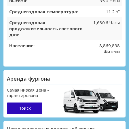
Высота:
35.0 Ноги
Лондон, Пекхам
Лондон, Пекхам, Великобритания
Среднегодовая температура:
11.2 ºC
Лондон, Площадь Расселл
Среднегодовая
1,630.6 Часы
Лондон, Площадь Расселл, Великобритания
продолжительность светового
дня:
Лондон, Ричмонд
Лондон, Ричмонд, Великобритания
Население:
8,869,898
Жители
Лондон, Сиденхам
Лондон, Сиденхам, Великобритания
Лондон, Собачий Остров
Аренда фургона
Лондон, Собачий Остров, Великобритания
Самая низкая цена -
Лондон, Тауэрский мост
гарантирована
Лондон, Тауэрский мост, Великобритания
Поиск
Лондон, Тоттенем
Лондон, Тоттенем, Великобритания
Часто задаваемые вопросы об аренде