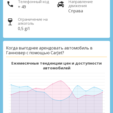
Телефонный код
Направление
движения
+ 49
Справа
Ограничение на
алкоголь
0,5 g/l
Лучшие сбережения
Когда выгоднее арендовать автомобиль в
Получите доступ к эксклюзивным
Ганновер с помощью CarJet?
предложениям партнёров
Ежемесячные тенденции цен и доступности
автомобилей
Войти с помощью eLink