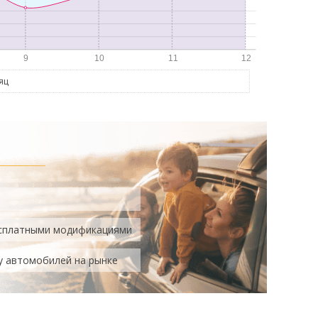
яц
есплатными модификациями
у автомобилей на рынке