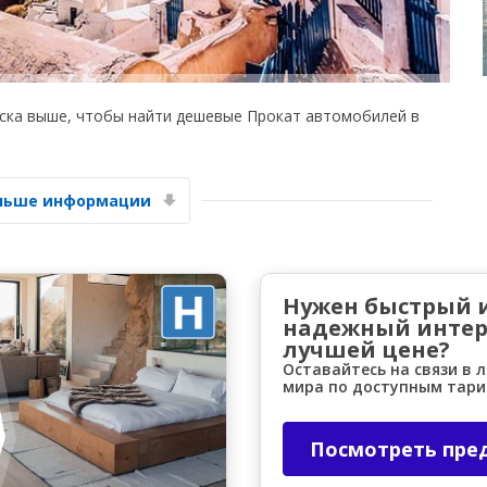
ска выше, чтобы найти дешевые Прокат автомобилей в
Лучшие сбережения
ольше информации
Получите доступ к эксклюзивным
предложениям партнёров
Нужен быстрый 
надежный интер
Войти с помощью eLink
лучшей цене?
Оставайтесь на связи в 
мира по доступным тар
Посмотреть пре