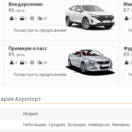
Внедорожник
Ми
€6
€7
/день
5
5
M
7
Посмотреть предложение
П
Премиум-класс
Фу
€9
€9
/день
4
5
M
2
Посмотреть предложение
П
кария Аэропорт
Икария
Небольшие, Средние, Большие, Универсал, Минивэн,