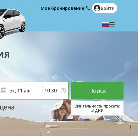
Мое бронирование
Войти
Выберите язык
English
Español
ия
Deutsch
Français
Italiano
Nederlands
Português
English (US)
Polski
Türkçe
Поиск
вт,
11
авг
Română
Ελληνικά
Русский
Hrvatski
3
дни
العربية