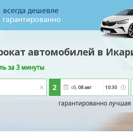
рокат автомобилей в Икар
сб,
08
авг