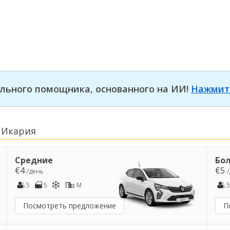
льного помощника, основанного на ИИ!
Нажмит
 Икария
Средние
Бо
€4
€5
/день
5
5
M
5
Посмотреть предложение
П