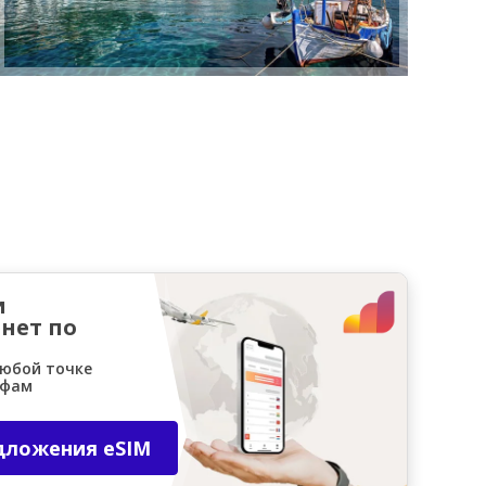
и
нет по
любой точке
ифам
дложения eSIM