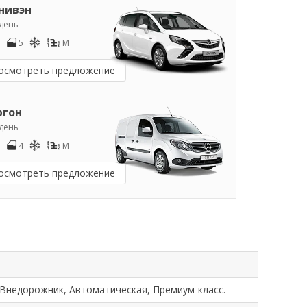
нивэн
/день
5
M
осмотреть предложение
ргон
/день
4
M
осмотреть предложение
 Внедорожник, Автоматическая, Премиум-класс.