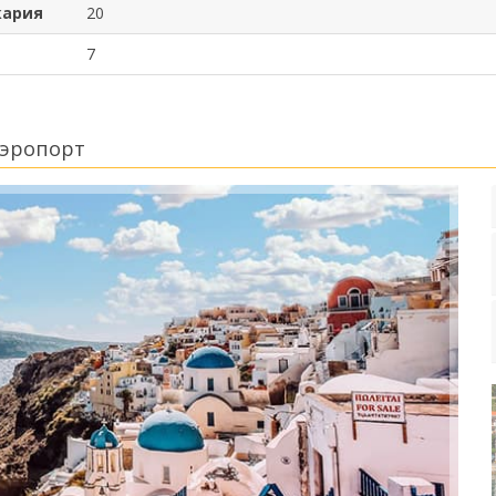
кария
20
7
Аэропорт