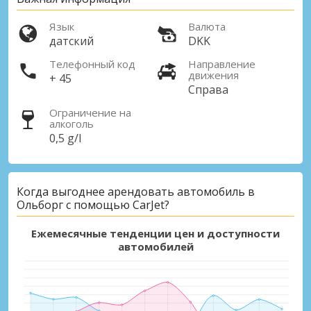
Язык
Валюта
датский
DKK
Телефонный код
Направление
движения
+ 45
Справа
Ограничение на
алкоголь
0,5 g/l
Лучшие сбережения
Получите доступ к эксклюзивным
предложениям партнёров
Когда выгоднее арендовать автомобиль в
Ольборг с помощью CarJet?
Ежемесячные тенденции цен и доступности
автомобилей
Войти с помощью eLink