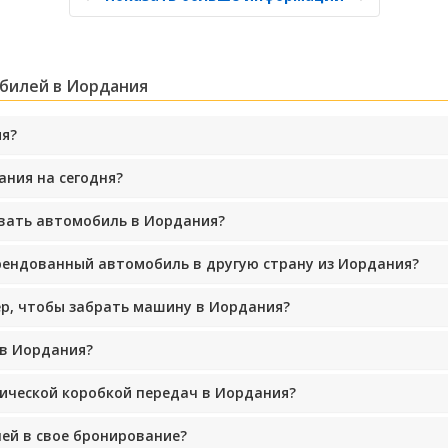
обилей в Иордания
ия?
Лучшие сбережения
ания на сегодня?
Получите доступ к эксклюзивным
предложениям партнёров
овать автомобиль в Иордания?
арендованный автомобиль в другую страну из Иордания?
Войти с помощью eLink
чер, чтобы забрать машину в Иордания?
 в Иордания?
ической коробкой передач в Иордания?
ей в свое бронирование?