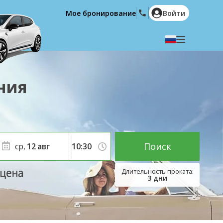
Мое бронирование
Войти
Выберите язык
English
Español
ния
Deutsch
Français
Italiano
Nederlands
Português
English (US)
Polski
Türkçe
Поиск
ср,
12
авг
Română
Ελληνικά
Русский
Hrvatski
3
дни
العربية