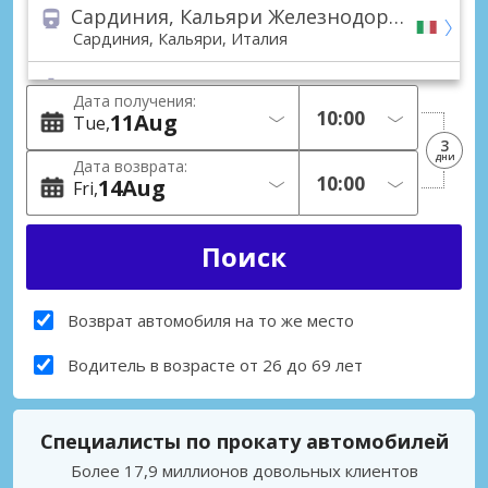
Сардиния, Кальяри Железнодорожная станция
Сардиния, Кальяри, Италия
Сардиния, Альгеро Порт
Дата получения:
Сардиния, Альгеро, Италия
11
Aug
Tue
3
Сардиния, Альгеро (Все области)
дни
Дата возврата:
Сардиния, Альгеро, Италия
14
Aug
Fri
Сардиния, Кальяри (Все области)
Сардиния, Кальяри, Италия
Сардиния, Ольбия (Все области)
Сардиния, Ольбия, Италия
Возврат автомобиля на то же место
Альгеро, Ла Пьетрайя
Водитель в возрасте от 26 до 69 лет
Альгеро, Ла Пьетрайя, Италия
Кальяри, Виа́ле Монасти́р
Специалисты по прокату автомобилей
Кальяри, Виа́ле Монасти́р, Италия
Более 17,9 миллионов довольных клиентов