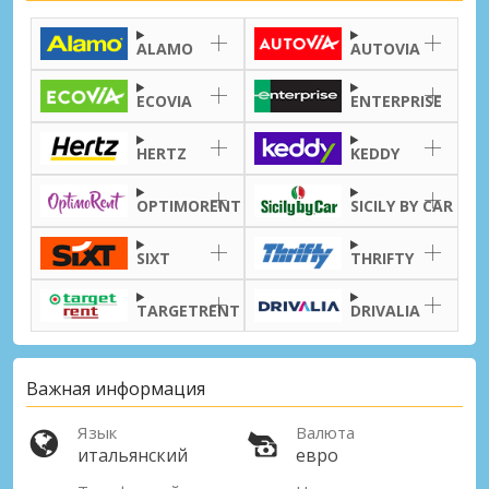
Лучшие сбережения
Получите доступ к эксклюзивным
ALAMO
AUTOVIA
предложениям партнёров
ECOVIA
ENTERPRISE
Войти с помощью eLink
HERTZ
KEDDY
OPTIMORENT
SICILY BY CAR
SIXT
THRIFTY
TARGETRENT
DRIVALIA
Важная информация
Язык
Валюта
итальянский
евро