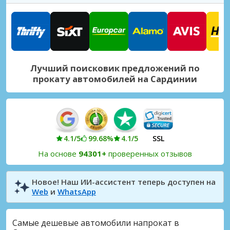
Ольбия, Генуя Street
Ольбия, Генуя Street, Италия
Пиварада, Альгеро
Пиварада, Альгеро, Италия
Лучший поисковик предложений по
Сардиния, Валледория Город
прокату автомобилей на Сардинии
Сардиния, Валледория, Италия
Сардиния, Иглесиас Город
Сардиния, Иглесиас, Италия
Сардиния, Нуоро Город
4.1/5
99.68%
4.1/5
SSL
Сардиния, Нуоро, Италия
На основе
94301+
проверенных отзывов
Сардиния, Озери Город
Сардиния, Озери, Италия
Новое! Наш ИИ-ассистент теперь доступен на
Web
и
WhatsApp
Сардиния, Порто-Ротондо Город
Сардиния, Порто-Ротондо, Италия
Самые дешевые автомобили напрокат в