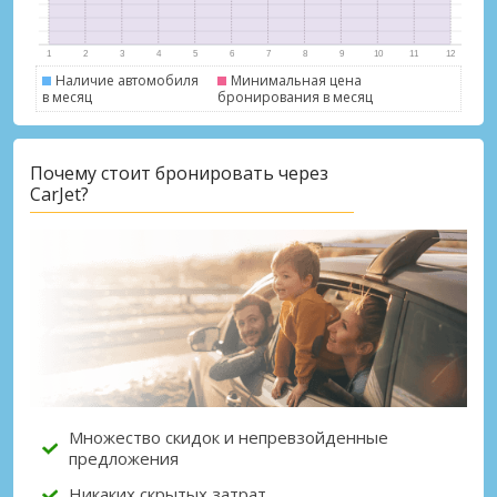
Наличие автомобиля
Минимальная цена
в месяц
бронирования в месяц
Почему стоит бронировать через
Лучшие сбережения
CarJet?
Получите доступ к эксклюзивным
предложениям партнёров
Войти с помощью eLink
Множество скидок и непревзойденные
предложения
Никаких скрытых затрат