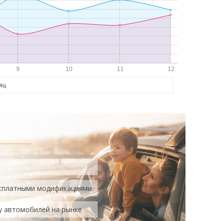
яц
есплатными модификациями
у автомобилей на рынке