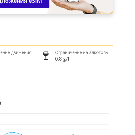
дложения eSIM
ение движения
Ограничение на алкоголь
а
0,8 g/l
й