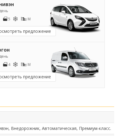
нивэн
/день
5
M
осмотреть предложение
ргон
/день
4
M
осмотреть предложение
ивэн, Внедорожник, Автоматическая, Премиум-класс.