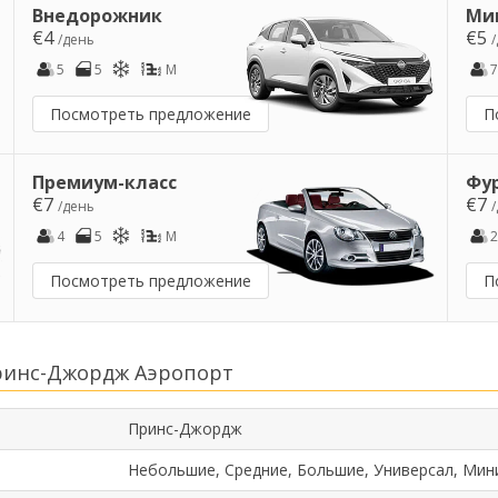
Внедорожник
Ми
€4
€5
/день
5
5
M
7
Посмотреть предложение
П
Премиум-класс
Фу
€7
€7
/день
4
5
M
2
Посмотреть предложение
П
ринс-Джордж Аэропорт
Принс-Джордж
Небольшие, Средние, Большие, Универсал, Мин