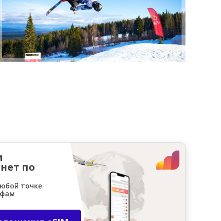
и
нет по
любой точке
ифам