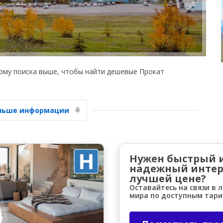
рму поиска выше, чтобы найти дешевые Прокат
Лучшие сбережения
Получите доступ к эксклюзивным
предложениям партнёров
ольше информации
Войти с помощью eLink
Нужен быстрый 
надежный интер
лучшей цене?
Оставайтесь на связи в 
мира по доступным тар