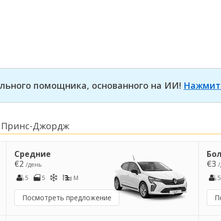
льного помощника, основанного на ИИ!
Нажмит
в Принс-Джордж
Средние
Бо
€2
€3
/день
5
5
M
5
Посмотреть предложение
П