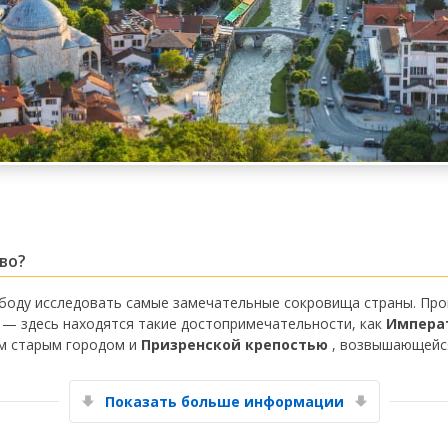
во?
боду исследовать самые замечательные сокровища страны. Пр
 — здесь находятся такие достопримечательности, как
Импера
ым старым городом и
Призренской крепостью
, возвышающейся
Показать больше информации