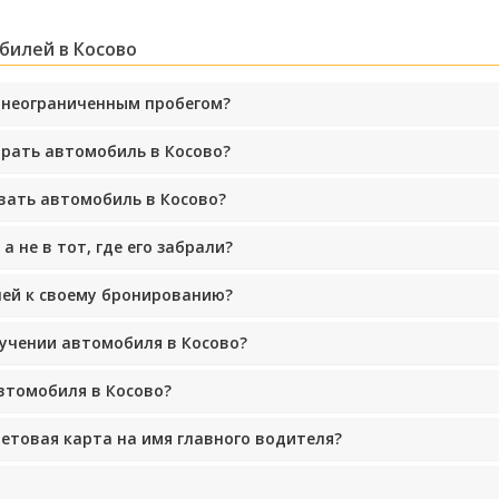
билей в Косово
с неограниченным пробегом?
брать автомобиль в Косово?
Лучшие сбережения
Получите доступ к эксклюзивным
предложениям партнёров
вать автомобиль в Косово?
а не в тот, где его забрали?
лей к своему бронированию?
Войти с помощью eLink
лучении автомобиля в Косово?
втомобиля в Косово?
бетовая карта на имя главного водителя?