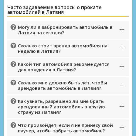
Часто задаваемые вопросы о прокате
автомобилей в Латвия
Могу ли я забронировать автомобиль в
Латвия на сегодня?
Сколько стоит аренда автомобиля на
неделю в Латвия?
Какой тип автомобиля рекомендуется
для вождения в Латвия?
Сколько мне должно быть лет, чтобы
арендовать автомобиль в Латвия?
Лучшие сбережения
Получите доступ к эксклюзивным
Как узнать, разрешено ли мне брать
предложениям партнёров
арендованный автомобиль в другую
страну из Латвия?
Что произойдет, если я не принесу свой
ваучер, чтобы забрать автомобиль?
Войти с помощью eLink