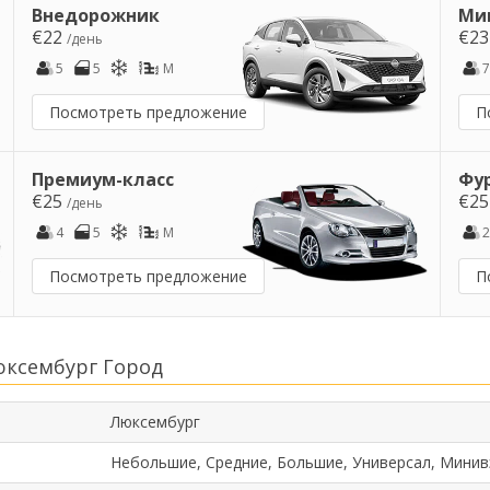
Внедорожник
Ми
€22
€2
/день
5
5
M
7
Посмотреть предложение
П
Премиум-класс
Фу
€25
€2
/день
4
5
M
2
Посмотреть предложение
П
юксембург Город
Люксембург
Небольшие, Средние, Большие, Универсал, Минив