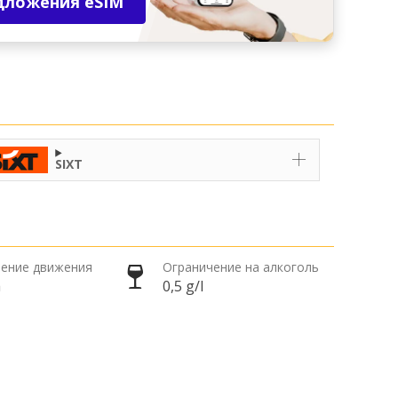
дложения eSIM
SIXT
ение движения
Ограничение на алкоголь
а
0,5 g/l