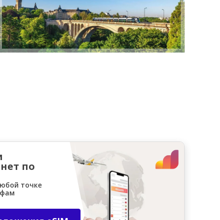
и
нет по
любой точке
ифам