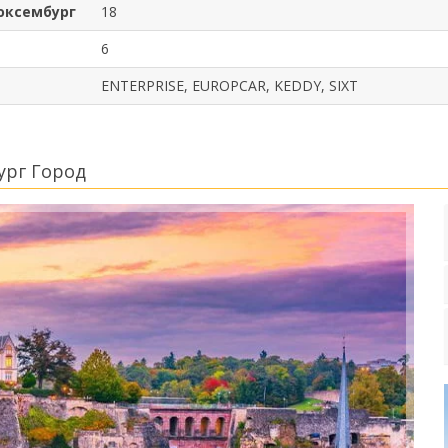
юксембург
18
6
ENTERPRISE, EUROPCAR, KEDDY, SIXT
ург Город