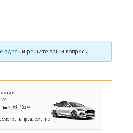
е здесь
и решите ваши вопросы.
льшие
1
/день
5
M
осмотреть предложение