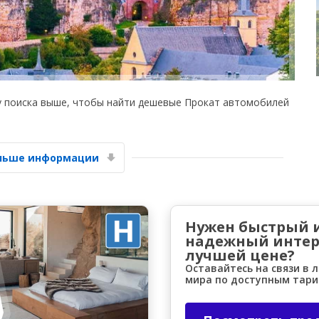
у поиска выше, чтобы найти дешевые Прокат автомобилей
Лучшие сбережения
Получите доступ к эксклюзивным
предложениям партнёров
ольше информации
Войти с помощью eLink
Нужен быстрый 
надежный интер
лучшей цене?
Оставайтесь на связи в 
мира по доступным тар