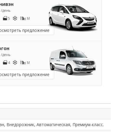
нивэн
3
/день
5
M
осмотреть предложение
ргон
5
/день
4
M
осмотреть предложение
эн, Внедорожник, Автоматическая, Премиум-класс.