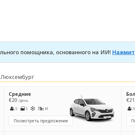
льного помощника, основанного на ИИ!
Нажмит
 Люксембург
Средние
Бо
€20
€2
/день
5
5
M
5
Посмотреть предложение
П