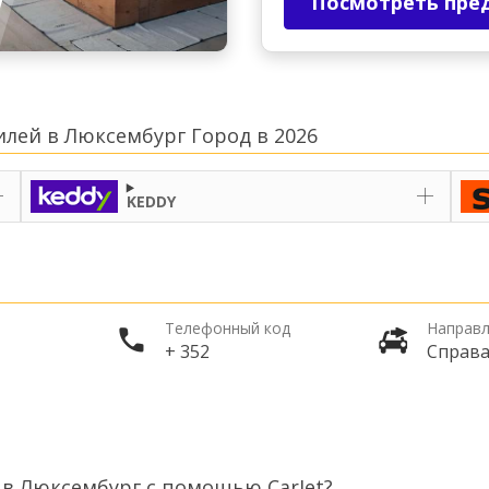
Посмотреть пре
лей в Люксембург Город в 2026
KEDDY
Телефонный код
Направл
+ 352
Справ
 в Люксембург с помощью CarJet?