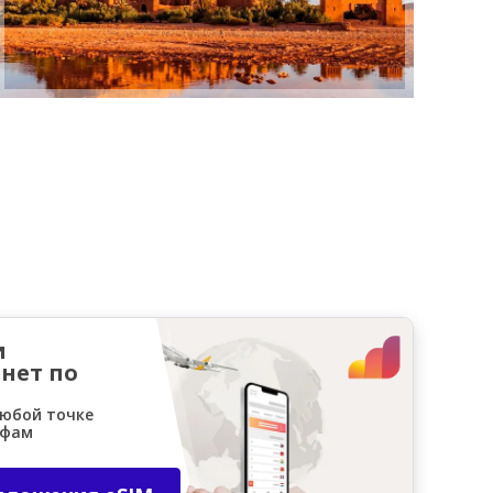
и
нет по
любой точке
ифам