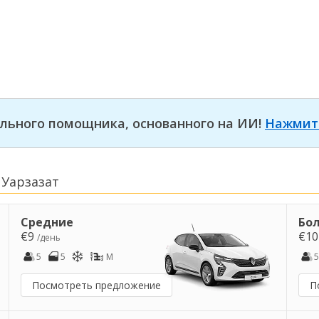
льного помощника, основанного на ИИ!
Нажмит
Уарзазат
Средние
Бо
€9
€1
/день
5
5
M
5
Посмотреть предложение
П