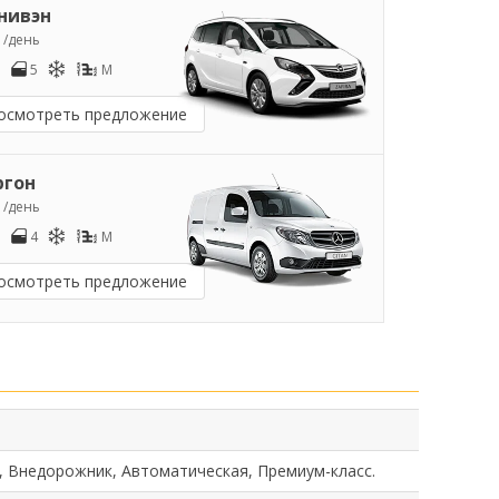
нивэн
2
/день
5
M
осмотреть предложение
ргон
3
/день
4
M
осмотреть предложение
, Внедорожник, Автоматическая, Премиум-класс.