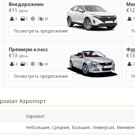
Внедорожник
Ми
€11
€1
/день
5
5
M
7
Посмотреть предложение
П
Премиум-класс
Фу
€13
€1
/день
4
5
M
2
Посмотреть предложение
П
рзазат Аэропорт
Уарзазат
Небольшие, Средние, Большие, Универсал, Минивэн