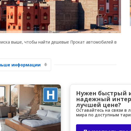
оиска выше, чтобы найти дешевые Прокат автомобилей в
Лучшие сбережения
Получите доступ к эксклюзивным
предложениям партнёров
ольше информации
Войти с помощью eLink
Нужен быстрый 
надежный интер
лучшей цене?
Оставайтесь на связи в 
мира по доступным тар