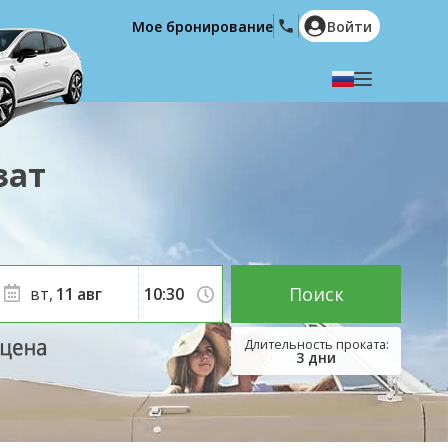
Мое бронирование
Войти
Выберите язык
English
Español
зат
Deutsch
Français
Italiano
Nederlands
Português
English (US)
Polski
Türkçe
Поиск
вт,
11
авг
Română
Ελληνικά
Русский
Hrvatski
3
дни
العربية