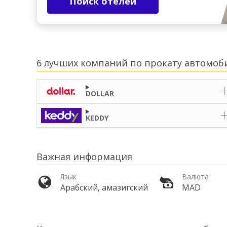
Поиск отелей
6 лучших компаний по прокату автомоби
DOLLAR
KEDDY
Важная информация
Язык
Валюта
Арабский, амазигский
MAD