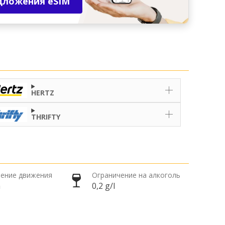
дложения eSIM
HERTZ
THRIFTY
ение движения
Ограничение на алкоголь
а
0,2 g/l