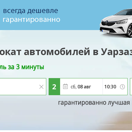
окат автомобилей в Уарза
сб,
08
авг