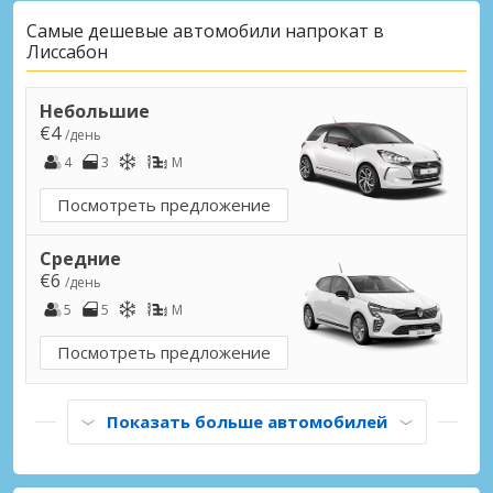
Лиссабон, Санту-Антониу Город
Самые дешевые автомобили напрокат в
Лиссабон, Санту-Антониу, Португалия
Лиссабон
Мирафлореш Город
Мирафлореш, Португалия
Небольшие
€4
/день
Транкозу Город
4
3
M
Транкозу, Португалия
Посмотреть предложение
Эшпозенде Город
Эшпозенде, Португалия
Средние
€6
/день
5
5
M
Посмотреть предложение
Показать больше автомобилей