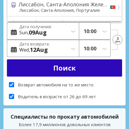
Лиссабон, Санта-Аполония Железнодорожная станция
Лиссабон, Санта-Аполония, Португалия
Лиссабон (Все области)
Дата получения:
Лиссабон, Португалия
09
Aug
Sun
3
Лиссабон, Авенида Либердаде
дни
Дата возврата:
Лиссабон, Авенида Либердаде, Португалия
12
Aug
Wed
Лиссабон, Автовокзал Сете Риош Город
Лиссабон, Автовокзал Сете Риош, Португалия
Лиссабон, Аламеда
Лиссабон, Аламеда, Португалия
Возврат автомобиля на то же место
Лиссабон, Алжеш
Водитель в возрасте от 26 до 69 лет
Лиссабон, Алжеш, Португалия
Лиссабон, Бенфика
Специалисты по прокату автомобилей
Лиссабон, Бенфика, Португалия
Более 17,9 миллионов довольных клиентов