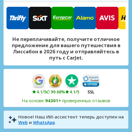
Лиссабон, Кампу Гранде
Лиссабон, Кампу Гранде, Португалия
Лиссабон, Оливайш
Лиссабон, Оливайш, Португалия
Не переплачивайте, получите отличное
Лиссабон, Оэйраш
предложение для вашего путешествия в
Лиссабон, Оэйраш, Португалия
Лиссабон в 2026 году и отправляйтесь в
путь с CarJet.
Лиссабон, парк Эдуарда VII
Лиссабон, парк Эдуарда VII, Португалия
Лиссабон, Принсипе Реал
Лиссабон, Принсипе Реал, Португалия
4.1/5
99.68%
4.1/5
SSL
Лиссабон, Приор-Велью
На основе
94301+
проверенных отзывов
Лиссабон, Приор-Велью, Португалия
Лиссабон, Санта Круз
Новое! Наш ИИ-ассистент теперь доступен на
Web
и
WhatsApp
Лиссабон, Санта Круз, Португалия