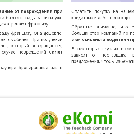
вание от повреждений при
Оплатить покупку на наше
ти базовые виды защиты уже
кредитных и дебетовых карт.
Лучшие сбережения
усматривают франшизу.
Обратите внимание, что х
Получите доступ к эксклюзивным
ашу франшизу. Она дешевле,
большинство компаний по п
предложениям партнёров
 автомобилей. При получении
имя основного водителя п
лог, который возвращается,
В некоторых случаях возм
В случае повреждений
CarJet
зависит от поставщика. 
Войти с помощью eLink
предложения, чтобы избежат
ваучере бронирования или в