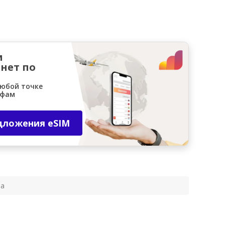
и
нет по
любой точке
ифам
дложения eSIM
на