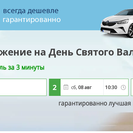
жение на День Святого Ва
сб,
08
авг