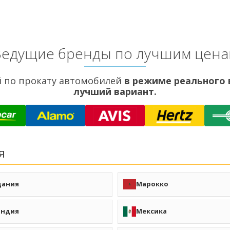
Ведущие бренды по лучшим цена
 по прокату автомобилей
в режиме реального
лучший вариант.
я
дания
Марокко
н (AMM)
Акаба (AQJ)
Марракеш (RAK)
Касабланка
андия
Мексика
Танжер (TNG)
Фес (FEZ)
 Иордания Направления
Агадир (AGA)
Рабат (R
н (DUB)
Корк (ORK)
Канкун (CUN)
Чиуауа (