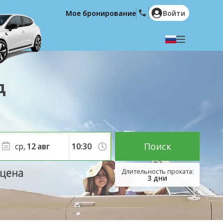
Мое бронирование
Войти
Выберите язык
English
Español
д
Deutsch
Français
Italiano
Nederlands
Português
English (US)
Polski
Türkçe
Поиск
ср,
12
авг
Română
Ελληνικά
Русский
Hrvatski
3
дни
العربية