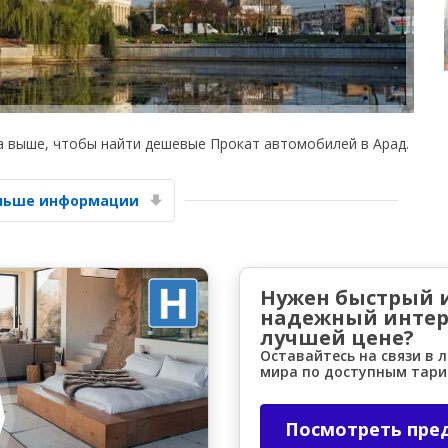
а выше, чтобы найти дешевые Прокат автомобилей в Арад.
Лучшие сбережения
Получите доступ к эксклюзивным
ольше информации
предложениям партнёров
Нужен быстрый 
Войти с помощью eLink
надежный интер
лучшей цене?
Оставайтесь на связи в 
мира по доступным тар
Посмотреть пре