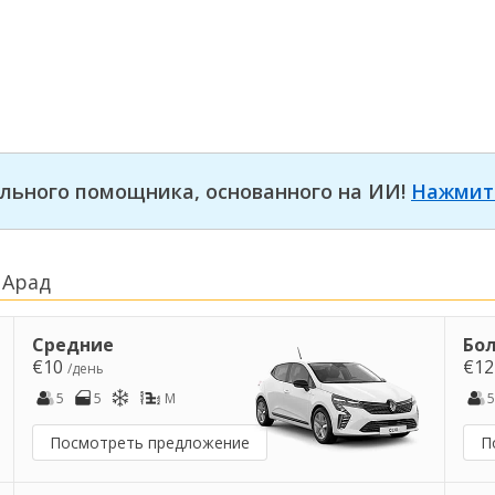
льного помощника, основанного на ИИ!
Нажмит
 Арад
Средние
Бо
€10
€1
/день
5
5
M
5
Посмотреть предложение
П