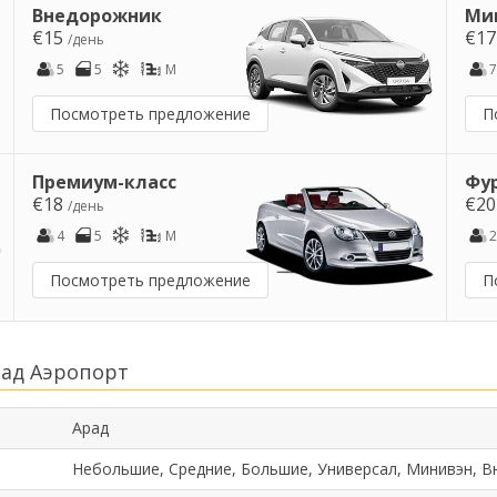
Внедорожник
Ми
€15
€1
/день
5
5
M
7
Посмотреть предложение
П
Премиум-класс
Фу
€18
€2
/день
4
5
M
2
Посмотреть предложение
П
рад Аэропорт
Арад
Небольшие, Средние, Большие, Универсал, Минивэн, В