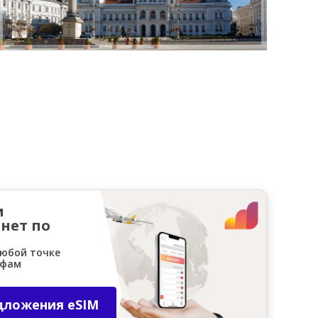
и
нет по
любой точке
ифам
дложения eSIM