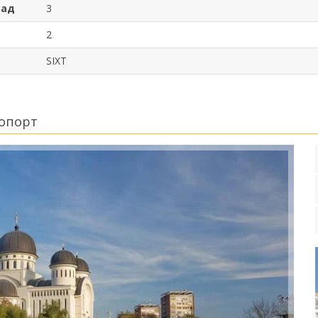
рад
3
2
SIXT
ропорт