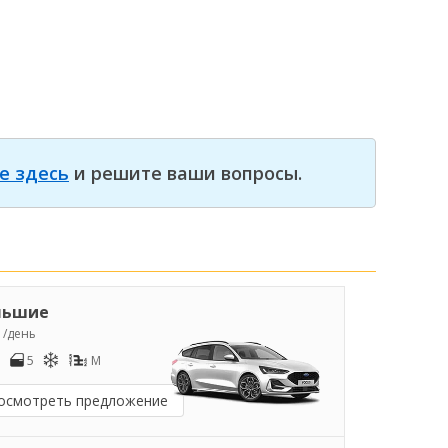
е здесь
и решите ваши вопросы.
льшие
2
/день
5
M
осмотреть предложение