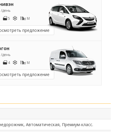
нивэн
7
/день
5
M
осмотреть предложение
ргон
0
/день
4
M
осмотреть предложение
недорожник, Автоматическая, Премиум-класс.