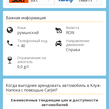
SIXT
THRIFTY
Важная информация
Язык
Валюта
румынский
RON
Телефонный код
Направление
движения
+ 40
Справа
Ограничение на
алкоголь
Лучшие сбережения
0,0 g/l
Получите доступ к эксклюзивным
предложениям партнёров
Когда выгоднее арендовать автомобиль в Клуж-
Напока с помощью CarJet?
Войти с помощью eLink
Ежемесячные тенденции цен и доступности
автомобилей