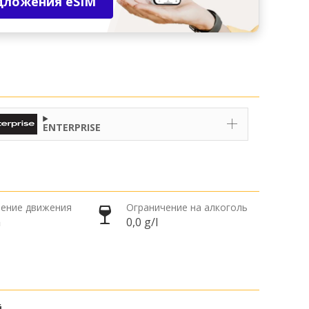
дложения eSIM
ENTERPRISE
ение движения
Ограничение на алкоголь
а
0,0 g/l
й