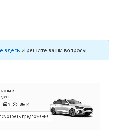
е здесь
и решите ваши вопросы.
льшие
2
/день
5
M
осмотреть предложение