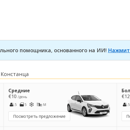
льного помощника, основанного на ИИ!
Нажмит
 Констанца
Средние
Бо
€10
€1
/день
5
5
M
5
Посмотреть предложение
П