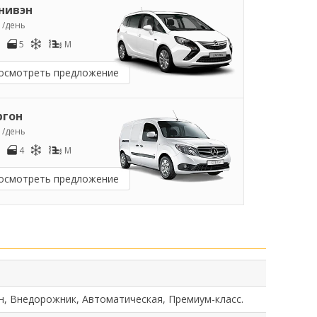
нивэн
7
/день
5
M
осмотреть предложение
ргон
0
/день
4
M
осмотреть предложение
н, Внедорожник, Автоматическая, Премиум-класс.