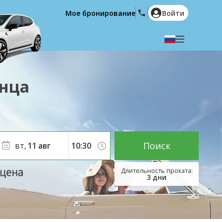
Мое бронирование
Войти
Выберите язык
English
Español
анца
Deutsch
Français
Italiano
Nederlands
Português
English (US)
Polski
Türkçe
Поиск
вт,
11
авг
Română
Ελληνικά
Русский
Hrvatski
3
дни
العربية