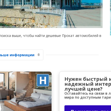
поиска выше, чтобы найти дешевые Прокат автомобилей в
Лучшие сбережения
Получите доступ к эксклюзивным
предложениям партнёров
ольше информации
Войти с помощью eLink
Нужен быстрый 
надежный интер
лучшей цене?
Оставайтесь на связи в 
мира по доступным тар