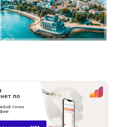
и
нет по
любой точке
ифам