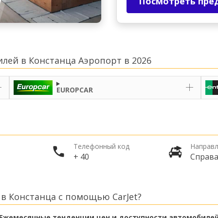
Посмотреть пре
лей в Констанца Аэропорт в 2026
EUROPCAR
Телефонный код
Направл
+ 40
Справ
в Констанца с помощью CarJet?
Ежемесячные тенденции цен и доступности автомобиле