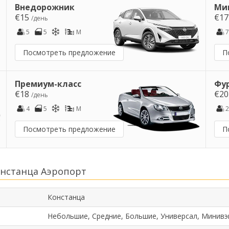
Внедорожник
Ми
€15
€1
/день
5
5
M
7
Посмотреть предложение
П
Премиум-класс
Фу
€18
€2
/день
4
5
M
2
Посмотреть предложение
П
онстанца Аэропорт
Констанца
Небольшие, Средние, Большие, Универсал, Минивэ