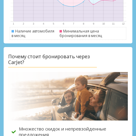
Наличие автомобиля
Минимальная цена
в месяц
бронирования в месяц
Лучшие сбережения
Почему стоит бронировать через
Получите доступ к эксклюзивным
CarJet?
предложениям партнёров
Войти с помощью eLink
Множество скидок и непревзойденные
предложения