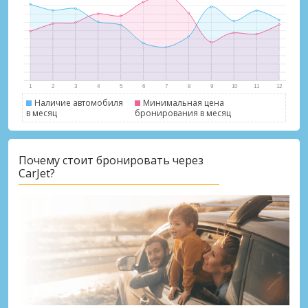
Наличие автомобиля
Минимальная цена
в месяц
бронирования в месяц
Лучшие сбережения
Почему стоит бронировать через
Получите доступ к эксклюзивным
CarJet?
предложениям партнёров
Войти с помощью eLink