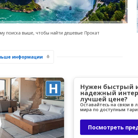
му поиска выше, чтобы найти дешевые Прокат
Лучшие сбережения
ольше информации
Получите доступ к эксклюзивным
предложениям партнёров
Нужен быстрый 
надежный интер
Войти с помощью eLink
лучшей цене?
Оставайтесь на связи в 
мира по доступным тар
Посмотреть пре