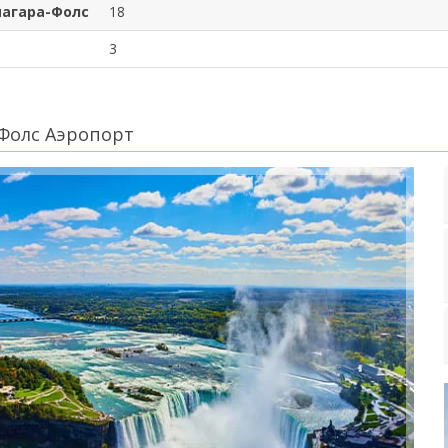
иагара-Фолс
18
3
Фолс Аэропорт