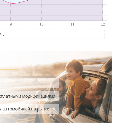
яц
есплатными модификациями
у автомобилей на рынке