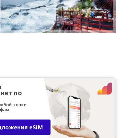
и
нет по
любой точке
ифам
дложения eSIM