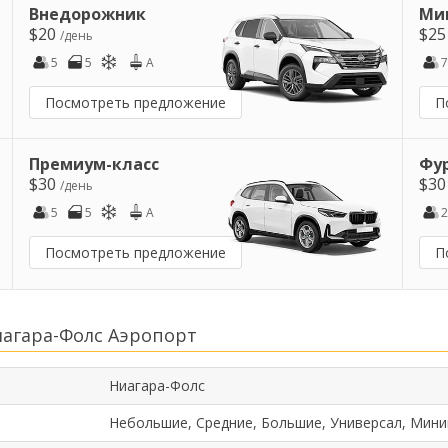
Внедорожник
Ми
$20
$2
/день
5
5
A
7
Посмотреть предложение
П
Премиум-класс
Фу
$30
$3
/день
5
5
A
2
Посмотреть предложение
П
агара-Фолс Аэропорт
Ниагара-Фолс
Небольшие, Средние, Большие, Универсал, Мини