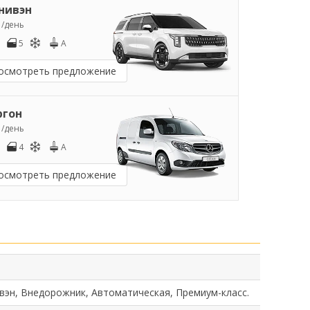
нивэн
5
/день
5
A
осмотреть предложение
ргон
0
/день
4
A
осмотреть предложение
вэн, Внедорожник, Автоматическая, Премиум-класс.