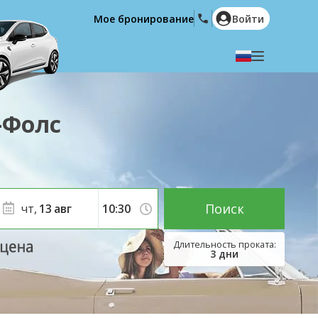
Мое бронирование
Войти
Выберите язык
English
Español
-Фолс
Deutsch
Français
Italiano
Nederlands
Português
English (US)
Polski
Türkçe
Поиск
чт,
13
авг
Română
Ελληνικά
Русский
Hrvatski
3
дни
العربية