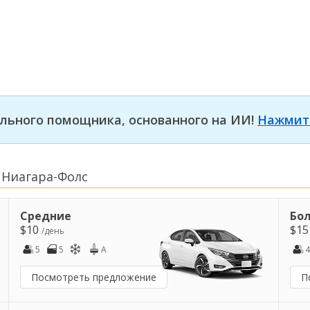
льного помощника, основанного на ИИ!
Нажмит
 Ниагара-Фолс
Средние
Бо
$10
$1
/день
5
5
A
4
Посмотреть предложение
П