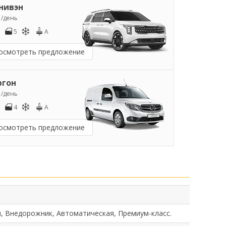
нивэн
5
/день
5
A
осмотреть предложение
ргон
0
/день
4
A
осмотреть предложение
, Внедорожник, Автоматическая, Премиум-класс.