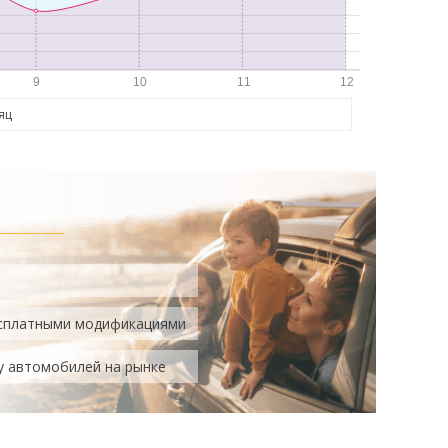
яц
есплатными модификациями
у автомобилей на рынке