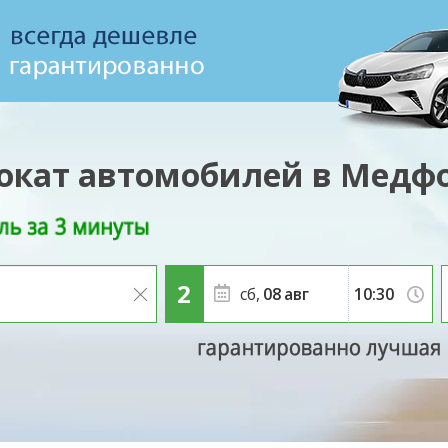
окат автомобилей в Медф
сб,
08
авг