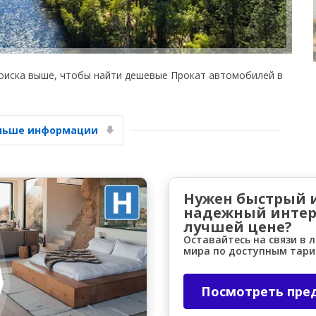
оиска выше, чтобы найти дешевые Прокат автомобилей в
Лучшие сбережения
ольше информации
Получите доступ к эксклюзивным
предложениям партнёров
Нужен быстрый 
надежный интер
Войти с помощью eLink
лучшей цене?
Оставайтесь на связи в 
мира по доступным тар
Посмотреть пре