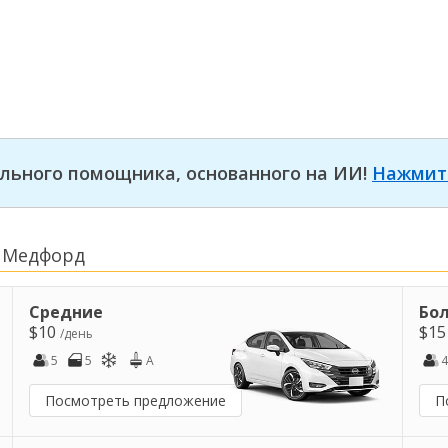
льного помощника, основанного на ИИ!
Нажмит
 Медфорд
Средние
Бо
$10
$1
/день
5
5
A
4
Посмотреть предложение
П