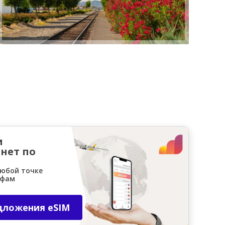
и
нет по
любой точке
ифам
дложения eSIM