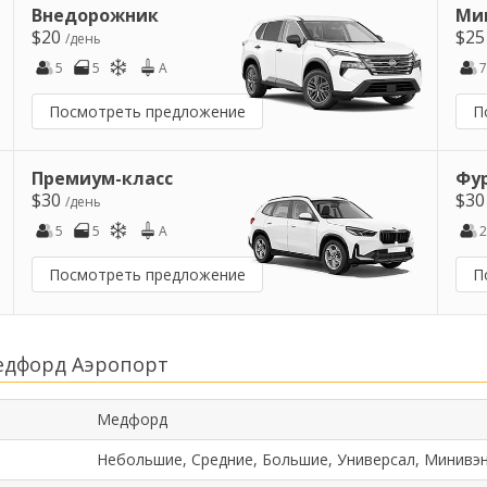
Внедорожник
Ми
$20
$2
/день
5
5
A
7
Посмотреть предложение
П
Премиум-класс
Фу
$30
$3
/день
5
5
A
2
Посмотреть предложение
П
едфорд Аэропорт
Медфорд
Небольшие, Средние, Большие, Универсал, Минивэн