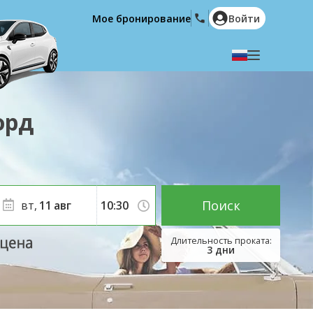
Мое бронирование
Войти
Выберите язык
English
Español
орд
Deutsch
Français
Italiano
Nederlands
Português
English (US)
Polski
Türkçe
Поиск
вт,
11
авг
Română
Ελληνικά
Русский
Hrvatski
3
дни
العربية