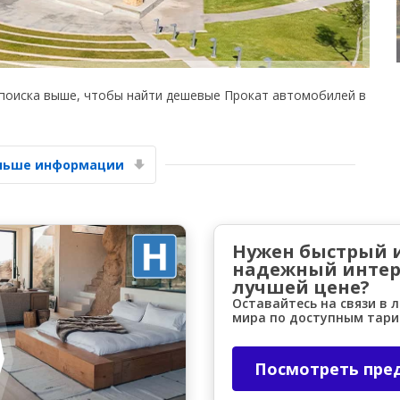
 поиска выше, чтобы найти дешевые Прокат автомобилей в
Лучшие сбережения
ольше информации
Получите доступ к эксклюзивным
предложениям партнёров
Нужен быстрый 
надежный интер
Войти с помощью eLink
лучшей цене?
Оставайтесь на связи в 
мира по доступным тар
Посмотреть пре