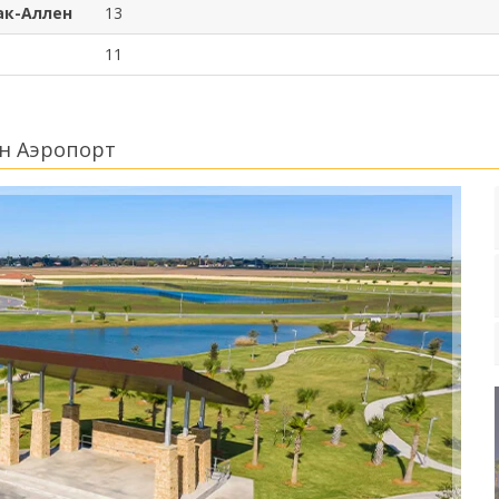
ак-Аллен
13
11
н Аэропорт