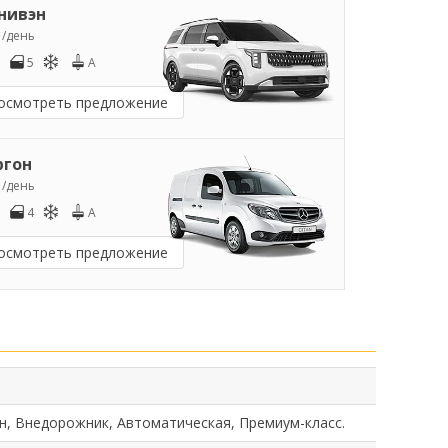
нивэн
5
/день
5
A
осмотреть предложение
ргон
0
/день
4
A
осмотреть предложение
н, Внедорожник, Автоматическая, Премиум-класс.