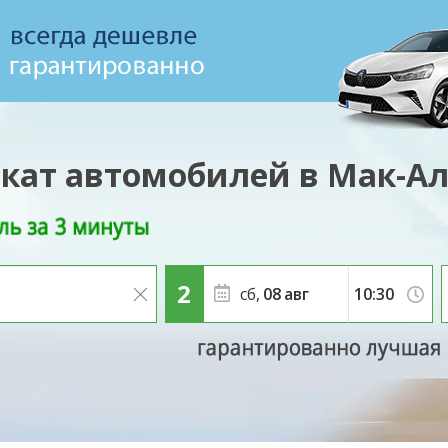
кат автомобилей в Мак-А
сб,
08
авг