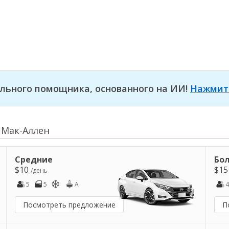
льного помощника, основанного на ИИ!
Нажмит
 Мак-Аллен
Средние
Бо
$10
$1
/день
5
5
A
4
Посмотреть предложение
П