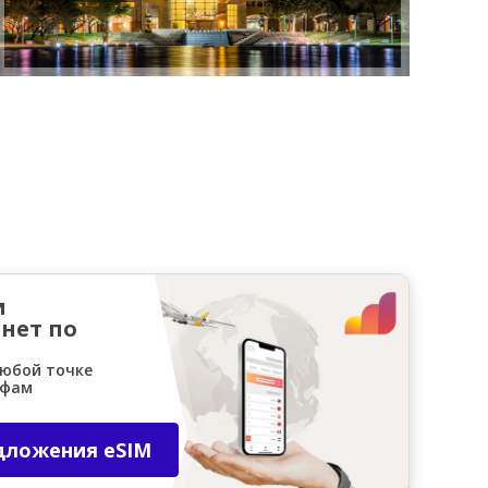
и
нет по
любой точке
ифам
дложения eSIM