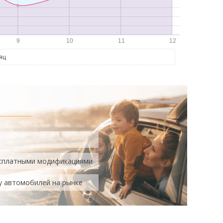
яц
есплатными модификациями
у автомобилей на рынке