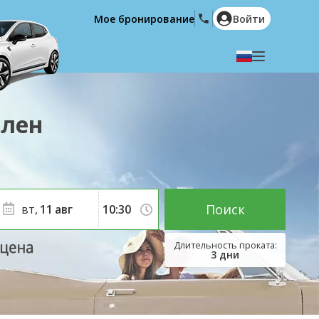
Мое бронирование
Войти
Выберите язык
English
Español
ллен
Deutsch
Français
Italiano
Nederlands
Português
English (US)
Polski
Türkçe
Поиск
вт,
11
авг
Română
Ελληνικά
Русский
Hrvatski
3
дни
العربية