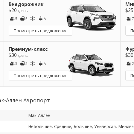
Внедорожник
Ми
$20
$2
/день
5
5
A
7
Посмотреть предложение
П
Премиум-класс
Фу
$30
$3
/день
5
5
A
2
Посмотреть предложение
П
к-Аллен Аэропорт
Мак-Аллен
Небольшие, Средние, Большие, Универсал, Минивэ